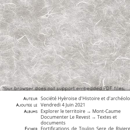
Your browser does not support embedded PDF files.
Société Hyèroise d'Histoire et d'archéolo
Auteur
Vendredi 4 Juin 2021
Ajoutée le
Explorer le territoire
→
Mont-Caume
Albums
Documenter Le Revest
→
Textes et
documents
Fortifications_de_Toulon_Sere_de_Rivier
Fichier