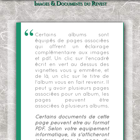
Images & Documents du Revest
Certains albums sont
équipés de pages associées
qui offrent un éclairage
complémentaire aux images
et pdf. Un clic sur l'encadré
écrit en vert au dessus des
vignettes vous y emmène, et
de là, un clic sur le titre de
l'album vous en fait revenir. Il
peut y avoir plusieurs pages
associées pour un album, les
pages peuvent être
associées à plusieurs albums.
Certains documents de cette
page peuvent être au format
PDF. Selon votre équipement
informatique, ils s'afficheront