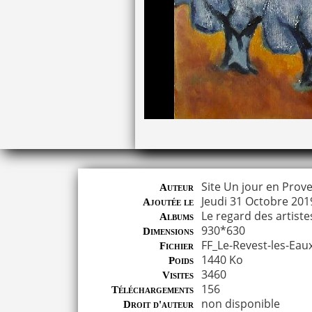
Site Un jour en Prove
Auteur
Jeudi 31 Octobre 201
Ajoutée le
Le regard des artiste
Albums
930*630
Dimensions
FF_Le-Revest-les-Eau
Fichier
1440 Ko
Poids
3460
Visites
156
Téléchargements
non disponible
Droit d'auteur