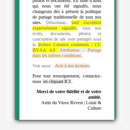
photos et documents. En suite d'abus
qui nous ont été signalés, nous
changeons dès à présent la politique
de partage traditionnelle de tous nos
sites.
Désormais,
sauf exception
expressément signalée
, tous nos
écrits, documents, photos et
conception de site sont partagés sous
la
licence Creative commons :
CC
BY-SA 4.0
Attribution - Partage
dans les mêmes conditions
.
Voir aussi :
Avis à nos lecteurs
.
Pour tout renseignement, contactez-
nous
en cliquant ICI
.
Merci de votre fidélité et de votre
amitié.
Amis du Vieux Revest | Loisir &
Culture