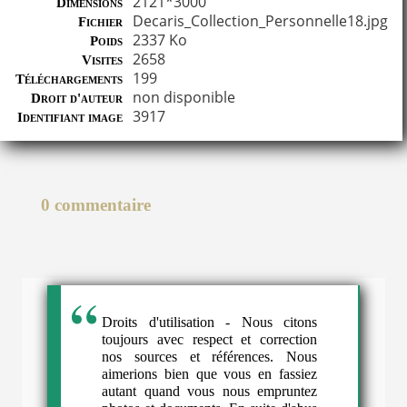
2121*3000
Dimensions
Decaris_Collection_Personnelle18.jpg
Fichier
2337 Ko
Poids
2658
Visites
199
Téléchargements
non disponible
Droit d'auteur
3917
Identifiant image
0 commentaire
Droits d'utilisation - Nous citons
toujours avec respect et correction
nos sources et références. Nous
aimerions bien que vous en fassiez
autant quand vous nous empruntez