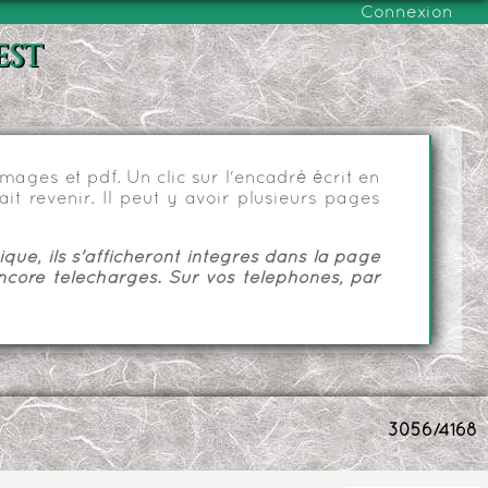
Connexion
est
ages et pdf. Un clic sur l'encadré écrit en
it revenir. Il peut y avoir plusieurs pages
ue, ils s'afficheront intégrés dans la page
ncore téléchargés. Sur vos téléphones, par
3056/4168