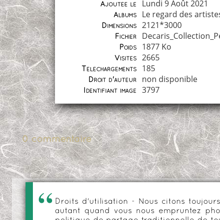
Lundi 9 Août 2021
Ajoutée le
Le regard des artiste
Albums
2121*3000
Dimensions
Decaris_Collection_P
Fichier
1877 Ko
Poids
2665
Visites
185
Téléchargements
non disponible
Droit d'auteur
3797
Identifiant image
0 commentaire
Droits d'utilisation - Nous citons toujo
autant quand vous nous empruntez phot