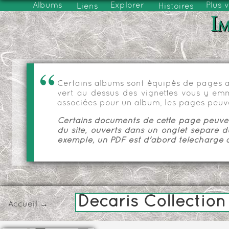
Albums
Explorer
Plus 
Liens
Histoires
Im
Certains albums sont équipés de pages as
vert au dessus des vignettes vous y emmèn
associées pour un album, les pages peuve
Certains documents de cette page peuvent
du site, ouverts dans un onglet séparé d
exemple, un PDF est d'abord téléchargé a
Decaris Collection
Accueil
→