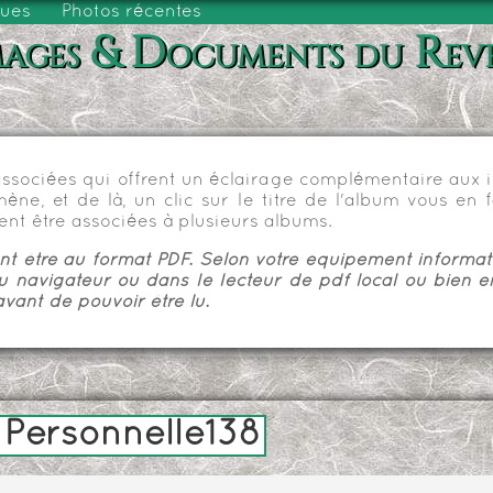
vues
Photos récentes
ages & Documents du Rev
sociées qui offrent un éclairage complémentaire aux im
e, et de là, un clic sur le titre de l'album vous en fa
nt être associées à plusieurs albums.
 être au format PDF. Selon votre équipement informatiq
u navigateur ou dans le lecteur de pdf local ou bien e
vant de pouvoir être lu.
 Personnelle138