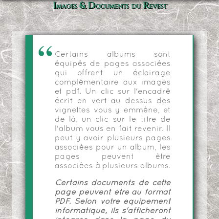
Images & Documents du Revest
Certains albums sont
équipés de pages associées
qui offrent un éclairage
complémentaire aux images
et pdf. Un clic sur l'encadré
écrit en vert au dessus des
vignettes vous y emmène, et
de là, un clic sur le titre de
l'album vous en fait revenir. Il
peut y avoir plusieurs pages
associées pour un album, les
pages peuvent être
associées à plusieurs albums.
Certains documents de cette
page peuvent être au format
PDF. Selon votre équipement
informatique, ils s'afficheront