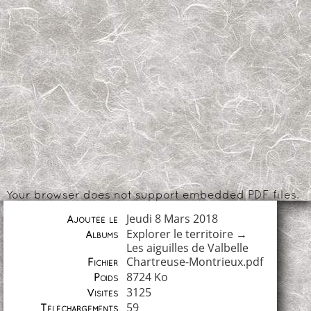
Your browser does not support embedded PDF files.
Jeudi 8 Mars 2018
Ajoutée le
Explorer le territoire
→
Albums
Les aiguilles de Valbelle
Chartreuse-Montrieux.pdf
Fichier
8724 Ko
Poids
3125
Visites
59
Téléchargements