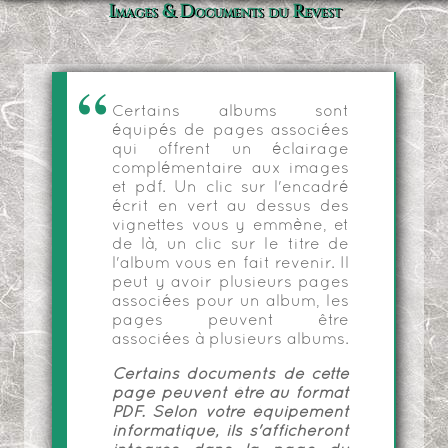
Images & Documents du Revest
Certains albums sont
équipés de pages associées
qui offrent un éclairage
complémentaire aux images
et pdf. Un clic sur l'encadré
écrit en vert au dessus des
vignettes vous y emmène, et
de là, un clic sur le titre de
l'album vous en fait revenir. Il
peut y avoir plusieurs pages
associées pour un album, les
pages peuvent être
associées à plusieurs albums.
Certains documents de cette
page peuvent être au format
PDF. Selon votre équipement
informatique, ils s'afficheront