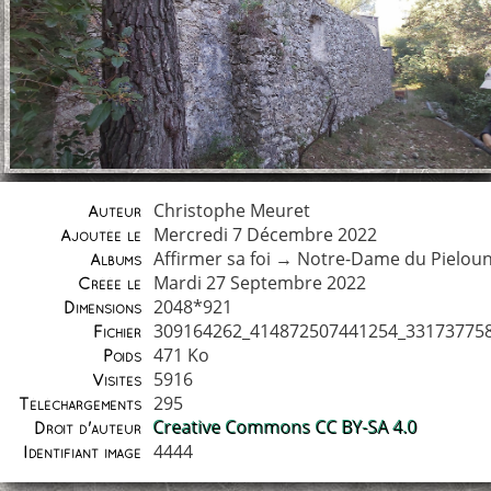
Christophe Meuret
Auteur
Mercredi 7 Décembre 2022
Ajoutée le
Affirmer sa foi
→
Notre-Dame du Pielou
Albums
Mardi 27 Septembre 2022
Créée le
2048*921
Dimensions
309164262_414872507441254_331737758
Fichier
471 Ko
Poids
5916
Visites
295
Téléchargements
Creative Commons CC BY-SA 4.0
Droit d'auteur
4444
Identifiant image