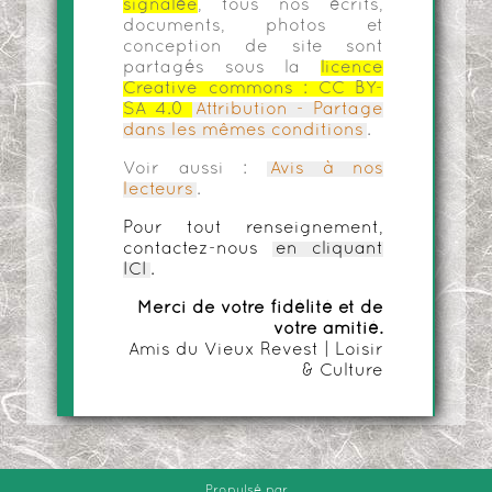
signalée
, tous nos écrits,
documents, photos et
conception de site sont
partagés sous la
licence
Creative commons :
CC BY-
SA 4.0
Attribution - Partage
dans les mêmes conditions
.
Voir aussi :
Avis à nos
lecteurs
.
Pour tout renseignement,
contactez-nous
en cliquant
ICI
.
Merci de votre fidélité et de
votre amitié.
Amis du Vieux Revest | Loisir
& Culture
Propulsé par