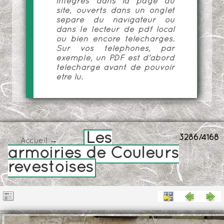
intégrés dans la page du
site, ouverts dans un onglet
séparé du navigateur ou
dans le lecteur de pdf local
ou bien encore téléchargés.
Sur vos téléphones, par
exemple, un PDF est d'abord
téléchargé avant de pouvoir
être lu.
Les
3286/4168
Accueil
→
armoiries de Couleurs
revestoises