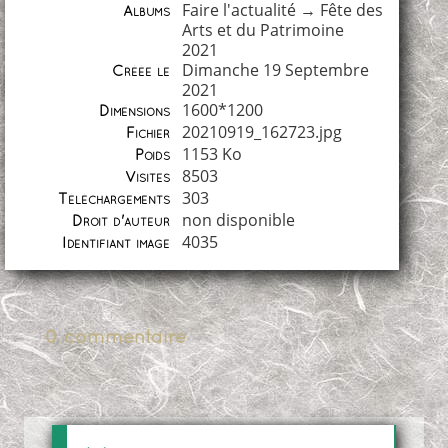
Faire l'actualité
→
Fête des
Albums
Arts et du Patrimoine
2021
Dimanche 19 Septembre
Créée le
2021
1600*1200
Dimensions
20210919_162723.jpg
Fichier
1153 Ko
Poids
8503
Visites
303
Téléchargements
non disponible
Droit d'auteur
4035
Identifiant image
0 commentaire