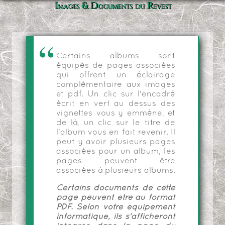
Images & Documents du Revest
Certains albums sont
équipés de pages associées
qui offrent un éclairage
complémentaire aux images
et pdf. Un clic sur l'encadré
écrit en vert au dessus des
vignettes vous y emmène, et
de là, un clic sur le titre de
l'album vous en fait revenir. Il
peut y avoir plusieurs pages
associées pour un album, les
pages peuvent être
associées à plusieurs albums.
Certains documents de cette
page peuvent être au format
PDF. Selon votre équipement
informatique, ils s'afficheront