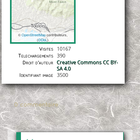
©
OpenStreetMap
contributeurs,
(
ODbL
)
Coordonnées
10167
Visites
390
Téléchargements
Creative Commons CC BY-
Droit d'auteur
SA 4.0
3500
Identifiant image
0 commentaire