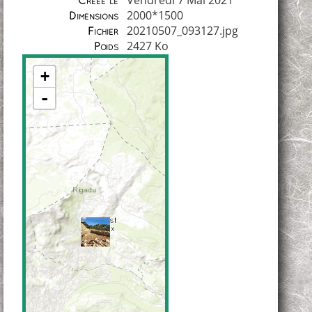
Vendredi 7 Mai 2021
Créée le
2000*1500
Dimensions
20210507_093127.jpg
Fichier
2427 Ko
Poids
+
-