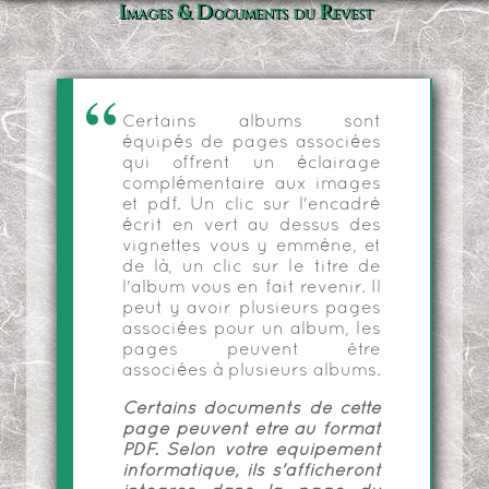
Images & Documents du Revest
Certains albums sont
équipés de pages associées
qui offrent un éclairage
complémentaire aux images
et pdf. Un clic sur l'encadré
écrit en vert au dessus des
vignettes vous y emmène, et
de là, un clic sur le titre de
l'album vous en fait revenir. Il
peut y avoir plusieurs pages
associées pour un album, les
pages peuvent être
associées à plusieurs albums.
Certains documents de cette
page peuvent être au format
PDF. Selon votre équipement
informatique, ils s'afficheront