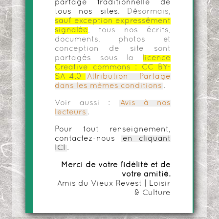
partage traditionnelle de
tous nos sites.
Désormais,
sauf exception expressément
signalée
, tous nos écrits,
documents, photos et
conception de site sont
partagés sous la
licence
Creative commons :
CC BY-
SA 4.0
Attribution - Partage
dans les mêmes conditions
.
Voir aussi :
Avis à nos
lecteurs
.
Pour tout renseignement,
contactez-nous
en cliquant
ICI
.
Merci de votre fidélité et de
votre amitié.
Amis du Vieux Revest | Loisir
& Culture