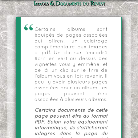
Images & Documents du Revest
Certains albums sont
équipés de pages associées
qui offrent un éclairage
complémentaire aux images
et pdf. Un clic sur l'encadré
écrit en vert au dessus des
vignettes vous y emmène, et
de là, un clic sur le titre de
l'album vous en fait revenir. Il
peut y avoir plusieurs pages
associées pour un album, les
pages peuvent être
associées à plusieurs albums.
Certains documents de cette
page peuvent être au format
PDF. Selon votre équipement
informatique, ils s'afficheront
intégrés dans la page du