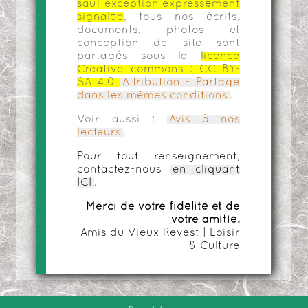
sauf exception expressément
signalée
, tous nos écrits,
documents, photos et
conception de site sont
partagés sous la
licence
Creative commons :
CC BY-
SA 4.0
Attribution - Partage
dans les mêmes conditions
.
Voir aussi :
Avis à nos
lecteurs
.
Pour tout renseignement,
contactez-nous
en cliquant
ICI
.
Merci de votre fidélité et de
votre amitié.
Amis du Vieux Revest | Loisir
& Culture