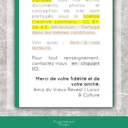
signalée
, tous nos écrits,
documents, photos et
conception de site sont
partagés sous la
licence
Creative commons :
CC BY-
SA 4.0
Attribution - Partage
dans les mêmes conditions
.
Voir aussi :
Avis à nos
lecteurs
.
Pour tout renseignement,
contactez-nous
en cliquant
ICI
.
Merci de votre fidélité et de
votre amitié.
Amis du Vieux Revest | Loisir
& Culture
Propulsé par
Piwigo
-