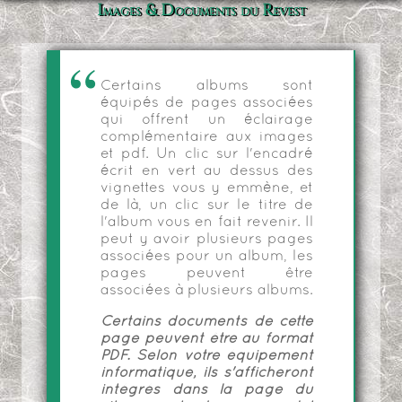
Images & Documents du Revest
Certains albums sont
équipés de pages associées
qui offrent un éclairage
complémentaire aux images
et pdf. Un clic sur l'encadré
écrit en vert au dessus des
vignettes vous y emmène, et
de là, un clic sur le titre de
l'album vous en fait revenir. Il
peut y avoir plusieurs pages
associées pour un album, les
pages peuvent être
associées à plusieurs albums.
Certains documents de cette
page peuvent être au format
PDF. Selon votre équipement
informatique, ils s'afficheront
intégrés dans la page du