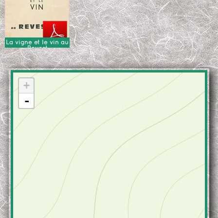
La vigne et le vin au
Revest
+
-