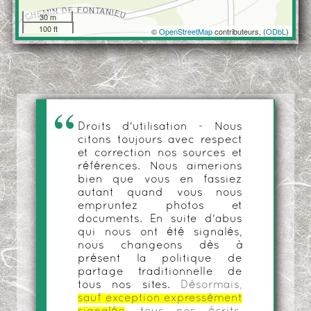
30 m
100 ft
©
OpenStreetMap
contributeurs, (
ODbL
)
Droits d'utilisation - Nous
citons toujours avec respect
et correction nos sources et
références. Nous aimerions
bien que vous en fassiez
autant quand vous nous
empruntez photos et
documents. En suite d'abus
qui nous ont été signalés,
nous changeons dès à
présent la politique de
partage traditionnelle de
tous nos sites.
Désormais,
sauf exception expressément