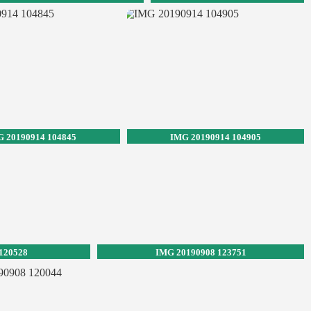
 20190914 104845
IMG 20190914 104905
120528
IMG 20190908 123751