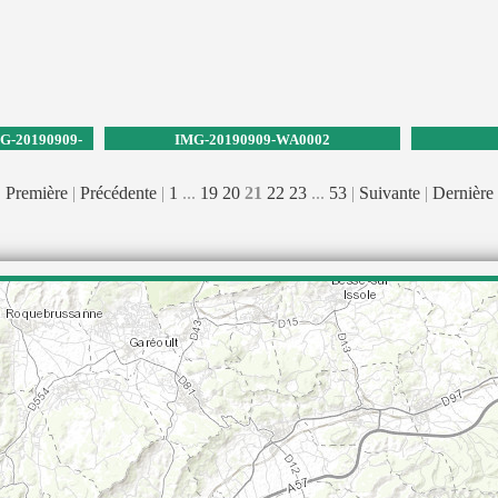
G-20190909-
IMG-20190909-WA0002
WA0004
Première
|
Précédente
|
1
...
19
20
21
22
23
...
53
|
Suivante
|
Dernière