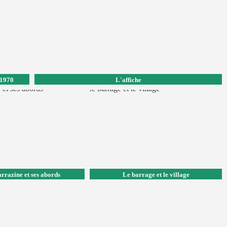
 1970
L'affiche
arrazine et ses abords
Le barrage et le village