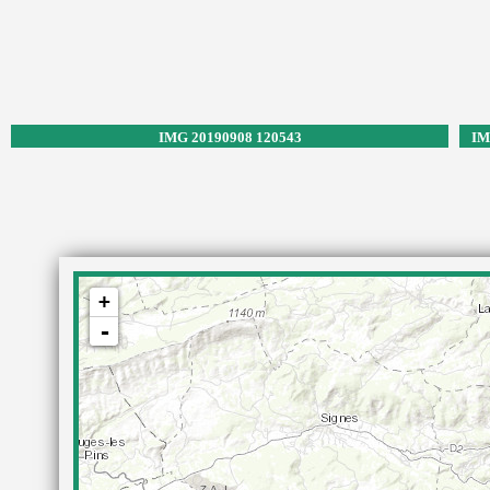
IMG 20190908 120543
IM
+
-