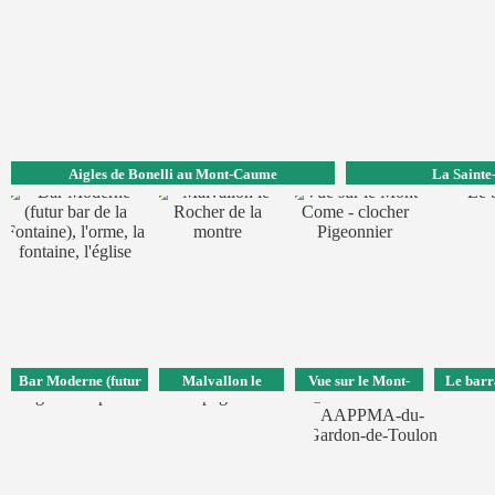
Aigles de Bonelli au Mont-Caume
La Sainte
Bar Moderne (futur
Malvallon le
Vue sur le Mont-
Le barr
bar de la Fontaine),
Rocher de la
Come - clocher
l'orme, la fontaine,
montre
Pigeonnier
l'église