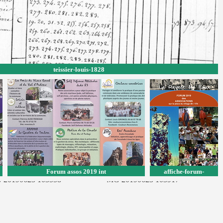
teissier-louis-1828
Forum assos 2019 int
affiche-forum-
associations-2019