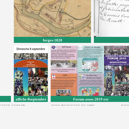
forges-1828
affiche-8septembre
Forum assos 2019 ext