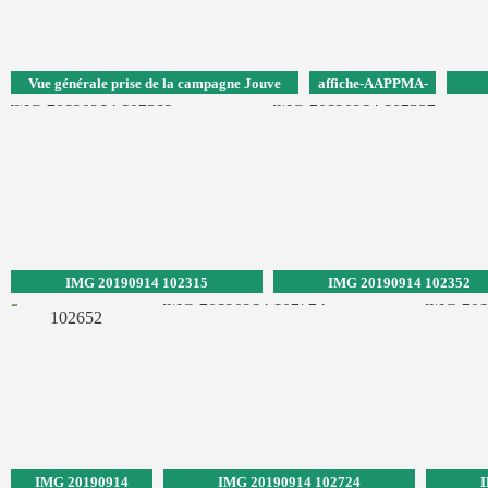
Vue générale prise de la campagne Jouve
affiche-AAPPMA-
du-Gardon-de-
Toulon
IMG 20190914 102315
IMG 20190914 102352
IMG 20190914
IMG 20190914 102724
I