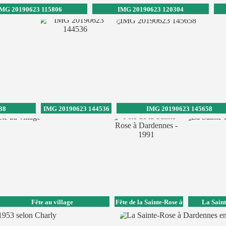
MG 20190623 115806
IMG 20190623 120304
38
IMG 20190623 144536
IMG 20190623 145658
Fête au village
Fête de la Sainte-Rose à
La Sain
Dardennes - 1991