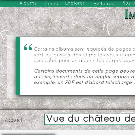
Albums
Explorer
Plus 
Liens
Histoires
Im
Certains albums sont équipés de pages as
vert au dessus des vignettes vous y emmèn
associées pour un album, les pages peuve
Certains documents de cette page peuvent
du site, ouverts dans un onglet séparé d
exemple, un PDF est d'abord téléchargé a
Vue du château de 
Accueil
→