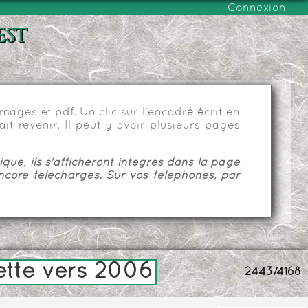
Connexion
est
ages et pdf. Un clic sur l'encadré écrit en
it revenir. Il peut y avoir plusieurs pages
ue, ils s'afficheront intégrés dans la page
ncore téléchargés. Sur vos téléphones, par
lette vers 2006
2443/4168