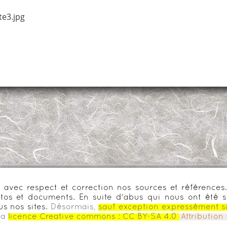
tte3.jpg
urs avec respect et correction nos sources et référenc
os et documents. En suite d'abus qui nous ont été s
us nos sites.
Désormais,
sauf exception expressément s
la
licence Creative commons :
CC BY-SA 4.0
Attributio