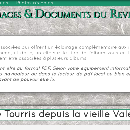
vues
Photos récentes
ages & Documents du Rev
sociées qui offrent un éclairage complémentaire aux im
e, et de là, un clic sur le titre de l'album vous en fa
nt être associées à plusieurs albums.
 être au format PDF. Selon votre équipement informatiq
u navigateur ou dans le lecteur de pdf local ou bien e
vant de pouvoir être lu.
Tourris depuis la vieille Va