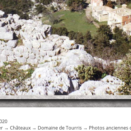
2020
er
→
Châteaux
→
Domaine de Tourris
→
Photos anciennes 