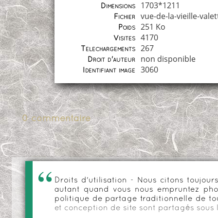
1703*1211
Dimensions
vue-de-la-vieille-vale
Fichier
251 Ko
Poids
4170
Visites
267
Téléchargements
non disponible
Droit d'auteur
3060
Identifiant image
0 commentaire
Droits d'utilisation - Nous citons toujo
autant quand vous nous empruntez phot
politique de partage traditionnelle de to
et conception de site sont partagés sous 