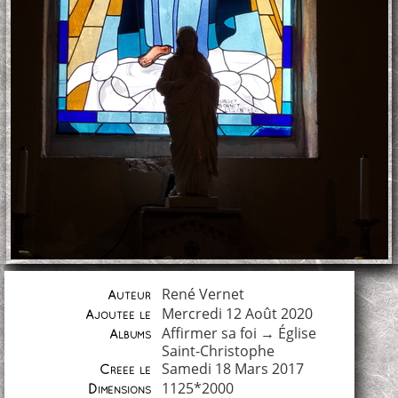
René Vernet
Auteur
Mercredi 12 Août 2020
Ajoutée le
Affirmer sa foi
→
Église
Albums
Saint-Christophe
Samedi 18 Mars 2017
Créée le
1125*2000
Dimensions