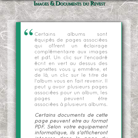
Images & Documents du Revest
Certains albums sont
équipés de pages associées
qui offrent un éclairage
complémentaire aux images
et pdf. Un clic sur l'encadré
écrit en vert au dessus des
vignettes vous y emmène, et
de là, un clic sur le titre de
l'album vous en fait revenir. Il
peut y avoir plusieurs pages
associées pour un album, les
pages peuvent être
associées à plusieurs albums.
Certains documents de cette
page peuvent être au format
PDF. Selon votre équipement
informatique, ils s'afficheront