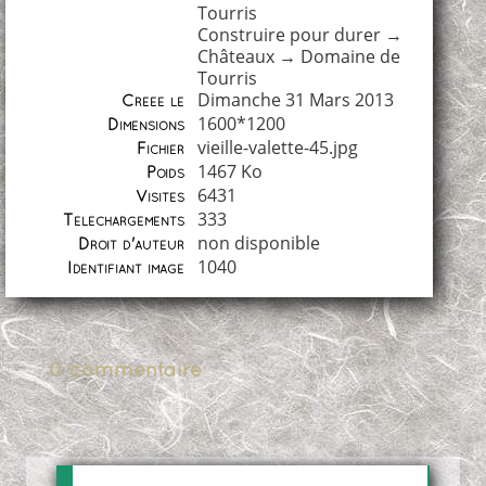
Tourris
Construire pour durer
→
Châteaux
→
Domaine de
Tourris
Dimanche 31 Mars 2013
Créée le
1600*1200
Dimensions
vieille-valette-45.jpg
Fichier
1467 Ko
Poids
6431
Visites
333
Téléchargements
non disponible
Droit d'auteur
1040
Identifiant image
0 commentaire