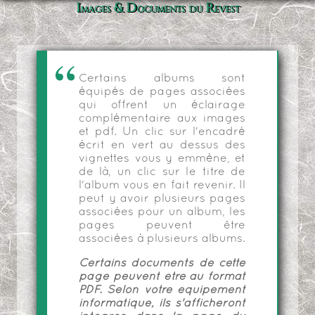
Images & Documents du Revest
Certains albums sont
équipés de pages associées
qui offrent un éclairage
complémentaire aux images
et pdf. Un clic sur l'encadré
écrit en vert au dessus des
vignettes vous y emmène, et
de là, un clic sur le titre de
l'album vous en fait revenir. Il
peut y avoir plusieurs pages
associées pour un album, les
pages peuvent être
associées à plusieurs albums.
Certains documents de cette
page peuvent être au format
PDF. Selon votre équipement
informatique, ils s'afficheront