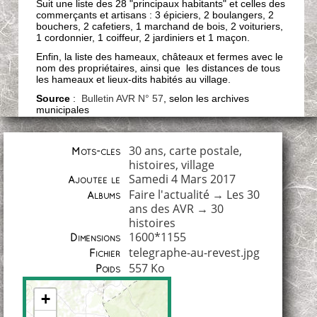
Suit une liste des 28 "principaux habitants" et celles des
commerçants et artisans : 3 épiciers, 2 boulangers, 2
bouchers, 2 cafetiers, 1 marchand de bois, 2 voituriers,
1 cordonnier, 1 coiffeur, 2 jardiniers et 1 maçon.
Enfin, la liste des hameaux, châteaux et fermes avec le
nom des propriétaires, ainsi que les distances de tous
les hameaux et lieux-dits habités au village.
Source
:
Bulletin AVR N° 57
, selon les archives
municipales
30 ans
,
carte postale
,
Mots-clés
histoires
,
village
Samedi 4 Mars 2017
Ajoutée le
Faire l'actualité
→
Les 30
Albums
ans des AVR
→
30
histoires
1600*1155
Dimensions
telegraphe-au-revest.jpg
Fichier
557 Ko
Poids
+