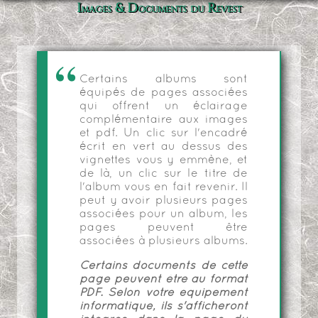
Images & Documents du Revest
Certains albums sont
équipés de pages associées
qui offrent un éclairage
complémentaire aux images
et pdf. Un clic sur l'encadré
écrit en vert au dessus des
vignettes vous y emmène, et
de là, un clic sur le titre de
l'album vous en fait revenir. Il
peut y avoir plusieurs pages
associées pour un album, les
pages peuvent être
associées à plusieurs albums.
Certains documents de cette
page peuvent être au format
PDF. Selon votre équipement
informatique, ils s'afficheront