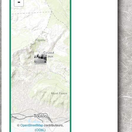
-
©
OpenStreetMap
contributeurs,
(
ODbL
)