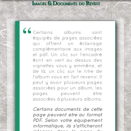
Images & Documents du Revest
Certains albums sont
équipés de pages associées
qui offrent un éclairage
complémentaire aux images
et pdf. Un clic sur l'encadré
écrit en vert au dessus des
vignettes vous y emmène, et
de là, un clic sur le titre de
l'album vous en fait revenir. Il
peut y avoir plusieurs pages
associées pour un album, les
pages peuvent être
associées à plusieurs albums.
Certains documents de cette
page peuvent être au format
PDF. Selon votre équipement
informatique, ils s'afficheront