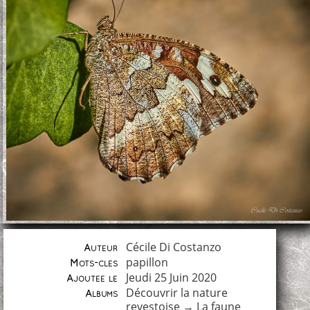
Cécile Di Costanzo
Auteur
papillon
Mots-clés
Jeudi 25 Juin 2020
Ajoutée le
Découvrir la nature
Albums
revestoise
→
La faune