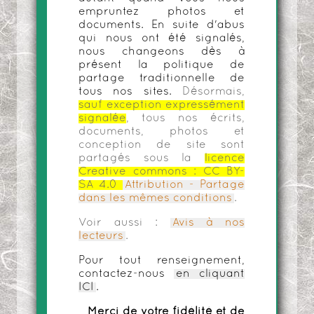
empruntez photos et
documents. En suite d'abus
qui nous ont été signalés,
nous changeons dès à
présent la politique de
partage traditionnelle de
tous nos sites.
Désormais,
sauf exception expressément
signalée
, tous nos écrits,
documents, photos et
conception de site sont
partagés sous la
licence
Creative commons :
CC BY-
SA 4.0
Attribution - Partage
dans les mêmes conditions
.
Voir aussi :
Avis à nos
lecteurs
.
Pour tout renseignement,
contactez-nous
en cliquant
ICI
.
Merci de votre fidélité et de