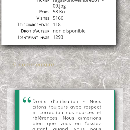
ragas-6novembre2011-
Fichier
09.jpg
58 Ko
Poids
5166
Visites
118
Téléchargements
non disponible
Droit d'auteur
1293
Identifiant image
0 commentaire
Droits d'utilisation - Nous
citons toujours avec respect
et correction nos sources et
références. Nous aimerions
bien que vous en fassiez
autant quand vous nous