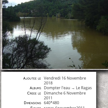
Vendredi 16 Novembre
Ajoutée le
2018
Dompter l'eau
→
Le Ragas
Albums
Dimanche 6 Novembre
Créée le
2011
640*480
Dimensions