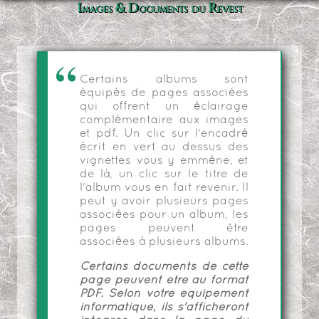
Images & Documents du Revest
Certains albums sont
équipés de pages associées
qui offrent un éclairage
complémentaire aux images
et pdf. Un clic sur l'encadré
écrit en vert au dessus des
vignettes vous y emmène, et
de là, un clic sur le titre de
l'album vous en fait revenir. Il
peut y avoir plusieurs pages
associées pour un album, les
pages peuvent être
associées à plusieurs albums.
Certains documents de cette
page peuvent être au format
PDF. Selon votre équipement
informatique, ils s'afficheront