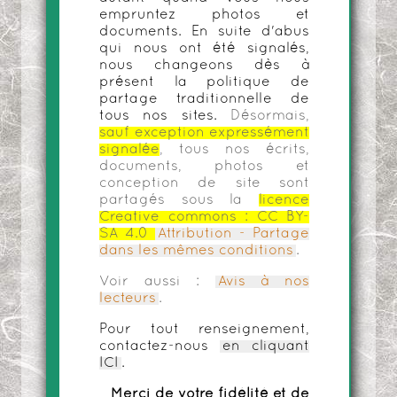
empruntez photos et
documents. En suite d'abus
qui nous ont été signalés,
nous changeons dès à
présent la politique de
partage traditionnelle de
tous nos sites.
Désormais,
sauf exception expressément
signalée
, tous nos écrits,
documents, photos et
conception de site sont
partagés sous la
licence
Creative commons :
CC BY-
SA 4.0
Attribution - Partage
dans les mêmes conditions
.
Voir aussi :
Avis à nos
lecteurs
.
Pour tout renseignement,
contactez-nous
en cliquant
ICI
.
Merci de votre fidélité et de