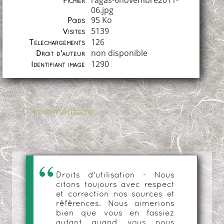
ragas-6novembre2011-
Fichier
06.jpg
95 Ko
Poids
5139
Visites
126
Téléchargements
non disponible
Droit d'auteur
1290
Identifiant image
0 commentaire
Droits d'utilisation - Nous
citons toujours avec respect
et correction nos sources et
références. Nous aimerions
bien que vous en fassiez
autant quand vous nous