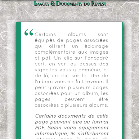
Images & Documents du Revest
Certains albums sont
équipés de pages associées
qui offrent un éclairage
complémentaire aux images
et pdf. Un clic sur l'encadré
écrit en vert au dessus des
vignettes vous y emmène, et
de là, un clic sur le titre de
l'album vous en fait revenir. Il
peut y avoir plusieurs pages
associées pour un album, les
pages peuvent être
associées à plusieurs albums.
Certains documents de cette
page peuvent être au format
PDF. Selon votre équipement
informatique, ils s'afficheront