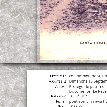
coulombier
,
pont
,
Po
Mots-clés
Dimanche 16 Septem
Ajoutée le
Protéger le patrimoi
Albums
Documenter Le Reve
1600*1029
Dimensions
pont-romain-revest-
Fichier
1068 Ko