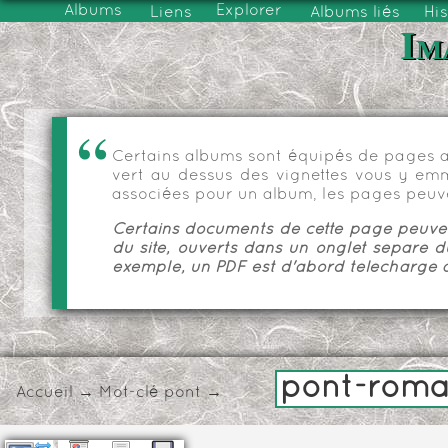
Albums
Explorer
Liens
Albums liés
His
Im
Certains albums sont équipés de pages as
vert au dessus des vignettes vous y emmèn
associées pour un album, les pages peuve
Certains documents de cette page peuvent
du site, ouverts dans un onglet séparé d
exemple, un PDF est d'abord téléchargé a
pont-roma
Accueil
→
Mot-clé
pont
→