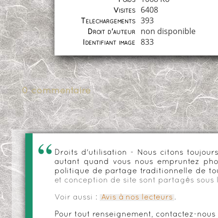
Poids
6408
Visites
393
Téléchargements
non disponible
Droit d'auteur
833
Identifiant image
0 commentaire
Droits d'utilisation - Nous citons toujo
autant quand vous nous empruntez phot
politique de partage traditionnelle de to
et conception de site sont partagés sous 
Voir aussi :
Avis à nos lecteurs
.
Pour tout renseignement, contactez-nous