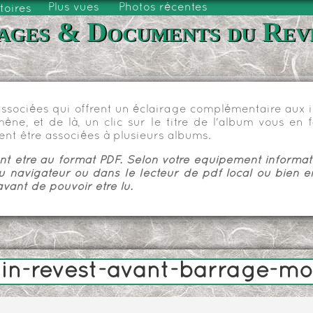
Plus vues
Photos récentes
toires
ages & Documents du Rev
sociées qui offrent un éclairage complémentaire aux im
e, et de là, un clic sur le titre de l'album vous en fa
nt être associées à plusieurs albums.
 être au format PDF. Selon votre équipement informatiq
u navigateur ou dans le lecteur de pdf local ou bien e
vant de pouvoir être lu.
in-revest-avant-barrage-mo