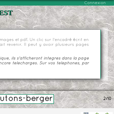
Connexion
est
ages et pdf. Un clic sur l'encadré écrit en
it revenir. Il peut y avoir plusieurs pages
ue, ils s'afficheront intégrés dans la page
ncore téléchargés. Sur vos téléphones, par
utons-berger
2/10