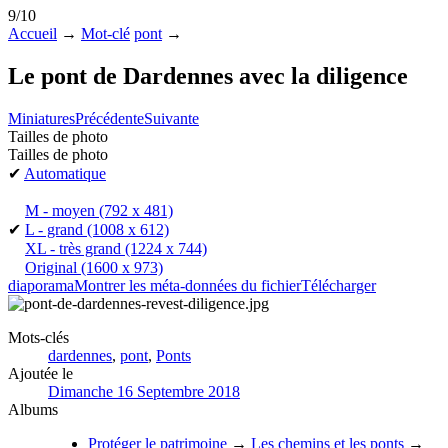
9/10
Accueil
→
Mot-clé
pont
→
Le pont de Dardennes avec la diligence
Miniatures
Précédente
Suivante
Tailles de photo
Tailles de photo
✔
Automatique
M - moyen
(792 x 481)
✔
L - grand
(1008 x 612)
XL - très grand
(1224 x 744)
Original
(1600 x 973)
diaporama
Montrer les méta-données du fichier
Télécharger
Mots-clés
dardennes
,
pont
,
Ponts
Ajoutée le
Dimanche 16 Septembre 2018
Albums
Protéger le patrimoine
→
Les chemins et les ponts
→