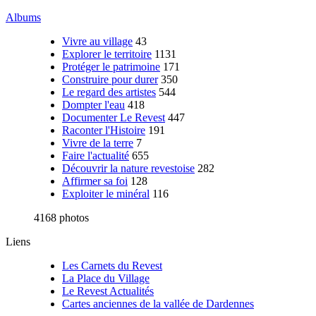
Albums
Vivre au village
43
Explorer le territoire
1131
Protéger le patrimoine
171
Construire pour durer
350
Le regard des artistes
544
Dompter l'eau
418
Documenter Le Revest
447
Raconter l'Histoire
191
Vivre de la terre
7
Faire l'actualité
655
Découvrir la nature revestoise
282
Affirmer sa foi
128
Exploiter le minéral
116
4168 photos
Liens
Les Carnets du Revest
La Place du Village
Le Revest Actualités
Cartes anciennes de la vallée de Dardennes