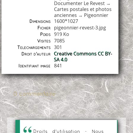
Documenter Le Revest
→
Cartes postales et photos
anciennes
→
Pigeonnier
1600*1027
Dimensions
pigeonnier-revest-3.jpg
Fichier
919 Ko
Poids
7085
Visites
301
Téléchargements
Creative Commons CC BY-
Droit d'auteur
SA 4.0
841
Identifiant image
0 commentaire
Droits d'utilisation - Nous