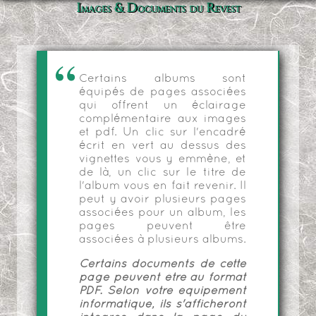
Images & Documents du Revest
Certains albums sont
équipés de pages associées
qui offrent un éclairage
complémentaire aux images
et pdf. Un clic sur l'encadré
écrit en vert au dessus des
vignettes vous y emmène, et
de là, un clic sur le titre de
l'album vous en fait revenir. Il
peut y avoir plusieurs pages
associées pour un album, les
pages peuvent être
associées à plusieurs albums.
Certains documents de cette
page peuvent être au format
PDF. Selon votre équipement
informatique, ils s'afficheront