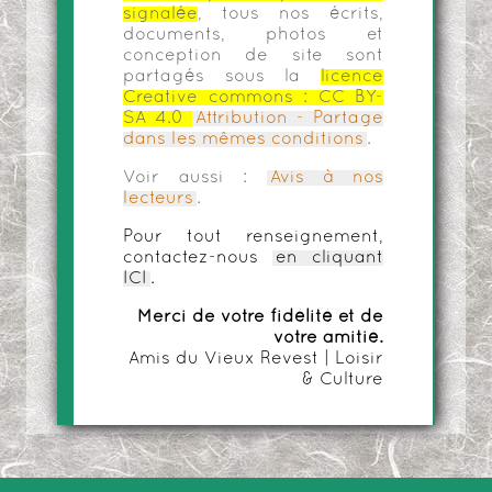
signalée
, tous nos écrits,
documents, photos et
conception de site sont
partagés sous la
licence
Creative commons :
CC BY-
SA 4.0
Attribution - Partage
dans les mêmes conditions
.
Voir aussi :
Avis à nos
lecteurs
.
Pour tout renseignement,
contactez-nous
en cliquant
ICI
.
Merci de votre fidélité et de
votre amitié.
Amis du Vieux Revest | Loisir
& Culture