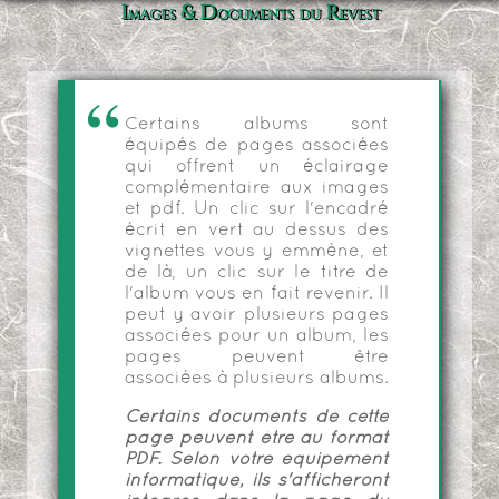
Images & Documents du Revest
Certains albums sont
équipés de pages associées
qui offrent un éclairage
complémentaire aux images
et pdf. Un clic sur l'encadré
écrit en vert au dessus des
vignettes vous y emmène, et
de là, un clic sur le titre de
l'album vous en fait revenir. Il
peut y avoir plusieurs pages
associées pour un album, les
pages peuvent être
associées à plusieurs albums.
Certains documents de cette
page peuvent être au format
PDF. Selon votre équipement
informatique, ils s'afficheront