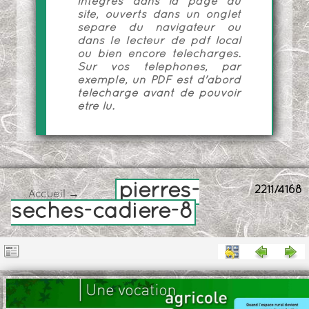
intégrés dans la page du
site, ouverts dans un onglet
séparé du navigateur ou
dans le lecteur de pdf local
ou bien encore téléchargés.
Sur vos téléphones, par
exemple, un PDF est d'abord
téléchargé avant de pouvoir
être lu.
pierres-
2211/4168
Accueil
→
seches-cadiere-8