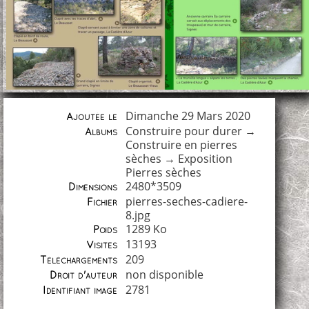
Dimanche 29 Mars 2020
Ajoutée le
Construire pour durer
→
Albums
Construire en pierres
sèches
→
Exposition
Pierres sèches
2480*3509
Dimensions
pierres-seches-cadiere-
Fichier
8.jpg
1289 Ko
Poids
13193
Visites
209
Téléchargements
non disponible
Droit d'auteur
2781
Identifiant image