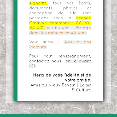
signalée
, tous nos écrits,
documents, photos et
conception de site sont
partagés sous la
licence
Creative commons :
CC BY-
SA 4.0
Attribution - Partage
dans les mêmes conditions
.
Voir aussi :
Avis à nos
lecteurs
.
Pour tout renseignement,
contactez-nous
en cliquant
ICI
.
Merci de votre fidélité et de
votre amitié.
Amis du Vieux Revest | Loisir
& Culture