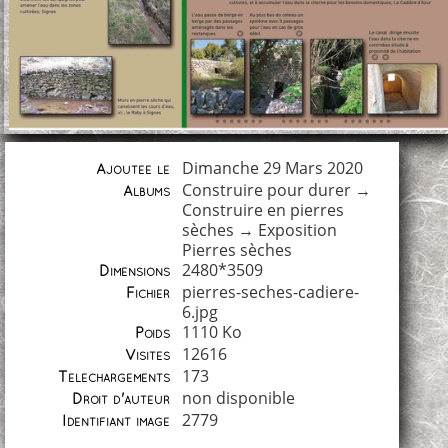
Dimanche 29 Mars 2020
Ajoutée le
Construire pour durer
→
Albums
Construire en pierres
sèches
→
Exposition
Pierres sèches
2480*3509
Dimensions
pierres-seches-cadiere-
Fichier
6.jpg
1110 Ko
Poids
12616
Visites
173
Téléchargements
non disponible
Droit d'auteur
2779
Identifiant image