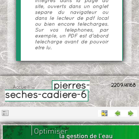
intégrés dans la page du
site, ouverts dans un onglet
séparé du navigateur ou
dans le lecteur de pdf local
ou bien encore téléchargés.
Sur vos téléphones, par
exemple, un PDF est d'abord
téléchargé avant de pouvoir
être lu.
pierres-
2209/4168
Accueil
→
seches-cadiere-6