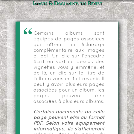
Images & Documents du Revest
Certains albums sont
équipés de pages associées
qui offrent un éclairage
complémentaire aux images
et pdf. Un clic sur l'encadré
écrit en vert au dessus des
vignettes vous y emmène, et
de là, un clic sur le titre de
l'album vous en fait revenir. Il
peut y avoir plusieurs pages
associées pour un album, les
pages peuvent être
associées à plusieurs albums.
Certains documents de cette
page peuvent être au format
PDF. Selon votre équipement
informatique, ils s'afficheront