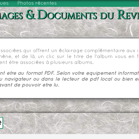
vues
Photos récentes
ages & Documents du Rev
sociées qui offrent un éclairage complémentaire aux im
e, et de là, un clic sur le titre de l'album vous en fa
nt être associées à plusieurs albums.
 être au format PDF. Selon votre équipement informatiq
u navigateur ou dans le lecteur de pdf local ou bien e
vant de pouvoir être lu.
e