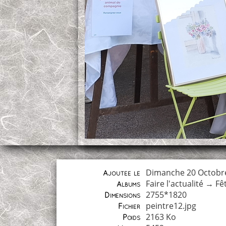
Dimanche 20 Octobr
Ajoutée le
Faire l'actualité
→
Fê
Albums
2755*1820
Dimensions
peintre12.jpg
Fichier
2163 Ko
Poids