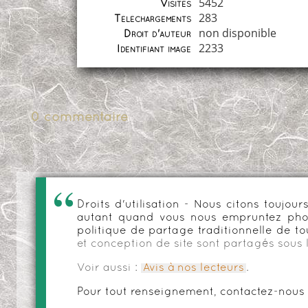
5452
Visites
283
Téléchargements
non disponible
Droit d'auteur
2233
Identifiant image
0 commentaire
Droits d'utilisation - Nous citons toujo
autant quand vous nous empruntez phot
politique de partage traditionnelle de to
et conception de site sont partagés sous 
Voir aussi :
Avis à nos lecteurs
.
Pour tout renseignement, contactez-nous