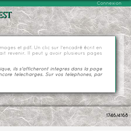
Connexion
est
ages et pdf. Un clic sur l'encadré écrit en
it revenir. Il peut y avoir plusieurs pages
ue, ils s'afficheront intégrés dans la page
ncore téléchargés. Sur vos téléphones, par
1746/4168