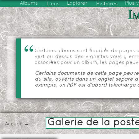
Albums
Explorer
Plus 
Liens
Histoires
Im
Certains albums sont équipés de pages as
vert au dessus des vignettes vous y emmèn
associées pour un album, les pages peuve
Certains documents de cette page peuvent
du site, ouverts dans un onglet séparé d
exemple, un PDF est d'abord téléchargé a
Galerie de la post
Accueil
→