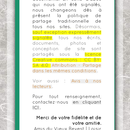
qui nous ont été signalés,
nous changeons dès à
présent la politique de
partage traditionnelle de
tous nos sites.
Désormais,
sauf exception expressément
signalée
, tous nos écrits,
documents, photos et
conception de site sont
partagés sous la
licence
Creative commons :
CC BY-
SA 4.0
Attribution - Partage
dans les mêmes conditions
.
Voir aussi :
Avis à nos
lecteurs
.
Pour tout renseignement,
contactez-nous
en cliquant
ICI
.
Merci de votre fidélité et de
votre amitié.
Amis du Vieux Revest | Loisir