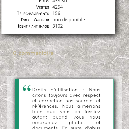
438 Ko
Poids
4254
Visites
156
Téléchargements
non disponible
Droit d'auteur
3102
Identifiant image
0 commentaire
Droits d'utilisation - Nous
citons toujours avec respect
et correction nos sources et
références. Nous aimerions
bien que vous en fassiez
autant quand vous nous
empruntez photos et
documents. En suite d'abus