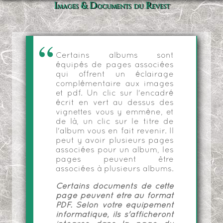
Images & Documents du Revest
Certains albums sont
équipés de pages associées
qui offrent un éclairage
complémentaire aux images
et pdf. Un clic sur l'encadré
écrit en vert au dessus des
vignettes vous y emmène, et
de là, un clic sur le titre de
l'album vous en fait revenir. Il
peut y avoir plusieurs pages
associées pour un album, les
pages peuvent être
associées à plusieurs albums.
Certains documents de cette
page peuvent être au format
PDF. Selon votre équipement
informatique, ils s'afficheront