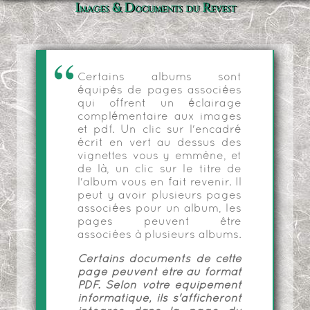
Images & Documents du Revest
Certains albums sont
équipés de pages associées
qui offrent un éclairage
complémentaire aux images
et pdf. Un clic sur l'encadré
écrit en vert au dessus des
vignettes vous y emmène, et
de là, un clic sur le titre de
l'album vous en fait revenir. Il
peut y avoir plusieurs pages
associées pour un album, les
pages peuvent être
associées à plusieurs albums.
Certains documents de cette
page peuvent être au format
PDF. Selon votre équipement
informatique, ils s'afficheront