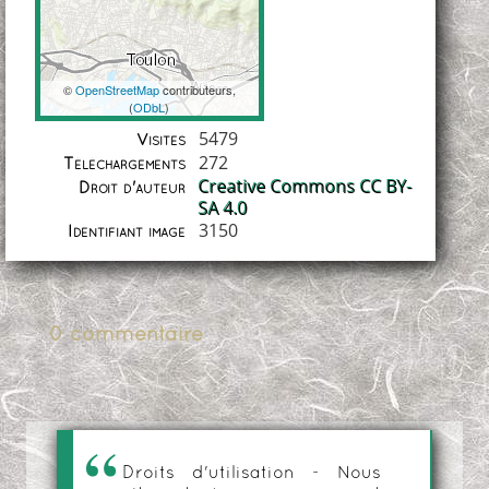
©
OpenStreetMap
contributeurs,
(
ODbL
)
Coordonnées
5479
Visites
272
Téléchargements
Creative Commons CC BY-
Droit d'auteur
SA 4.0
3150
Identifiant image
0 commentaire
Droits d'utilisation - Nous