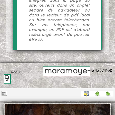
intégrés dans la page du
site, ouverts dans un onglet
séparé du navigateur ou
dans le lecteur de pdf local
ou bien encore téléchargés.
Sur vos téléphones, par
exemple, un PDF est d'abord
téléchargé avant de pouvoir
être lu.
maramoye-
2425/4168
Accueil
→
9