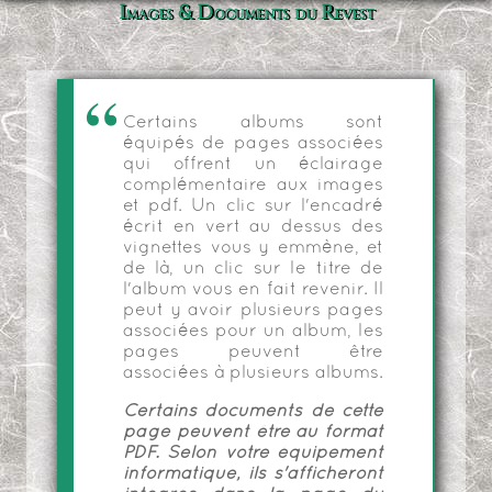
Images & Documents du Revest
Certains albums sont
équipés de pages associées
qui offrent un éclairage
complémentaire aux images
et pdf. Un clic sur l'encadré
écrit en vert au dessus des
vignettes vous y emmène, et
de là, un clic sur le titre de
l'album vous en fait revenir. Il
peut y avoir plusieurs pages
associées pour un album, les
pages peuvent être
associées à plusieurs albums.
Certains documents de cette
page peuvent être au format
PDF. Selon votre équipement
informatique, ils s'afficheront