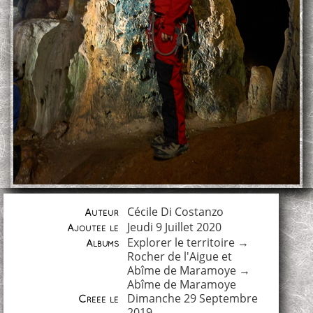
Cécile Di Costanzo
Auteur
Jeudi 9 Juillet 2020
Ajoutée le
Explorer le territoire
→
Albums
Rocher de l'Aigue et
Abîme de Maramoye
→
Abîme de Maramoye
Dimanche 29 Septembre
Créée le
2019