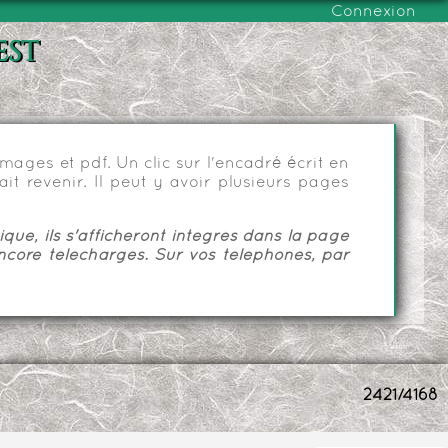
Connexion
est
ages et pdf. Un clic sur l'encadré écrit en
it revenir. Il peut y avoir plusieurs pages
ue, ils s'afficheront intégrés dans la page
ncore téléchargés. Sur vos téléphones, par
2421/4168