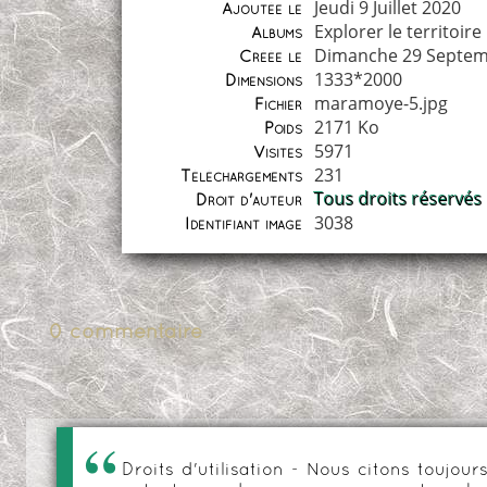
Jeudi 9 Juillet 2020
Ajoutée le
Explorer le territoire
Albums
Dimanche 29 Septem
Créée le
1333*2000
Dimensions
maramoye-5.jpg
Fichier
2171 Ko
Poids
5971
Visites
231
Téléchargements
Tous droits réservés
Droit d'auteur
3038
Identifiant image
0 commentaire
Droits d'utilisation - Nous citons toujo