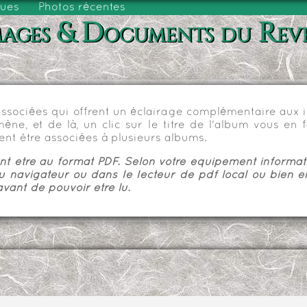
vues
Photos récentes
ages & Documents du Rev
sociées qui offrent un éclairage complémentaire aux im
e, et de là, un clic sur le titre de l'album vous en fa
nt être associées à plusieurs albums.
 être au format PDF. Selon votre équipement informatiq
u navigateur ou dans le lecteur de pdf local ou bien e
vant de pouvoir être lu.