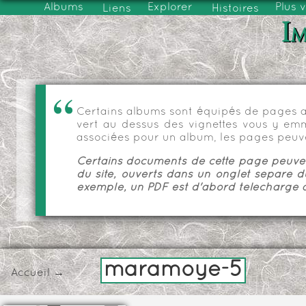
Albums
Explorer
Plus 
Liens
Histoires
Im
Certains albums sont équipés de pages as
vert au dessus des vignettes vous y emmèn
associées pour un album, les pages peuve
Certains documents de cette page peuvent
du site, ouverts dans un onglet séparé d
exemple, un PDF est d'abord téléchargé a
maramoye-5
Accueil
→