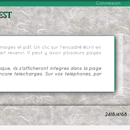
Connexion
est
ages et pdf. Un clic sur l'encadré écrit en
it revenir. Il peut y avoir plusieurs pages
ue, ils s'afficheront intégrés dans la page
ncore téléchargés. Sur vos téléphones, par
2418/4168