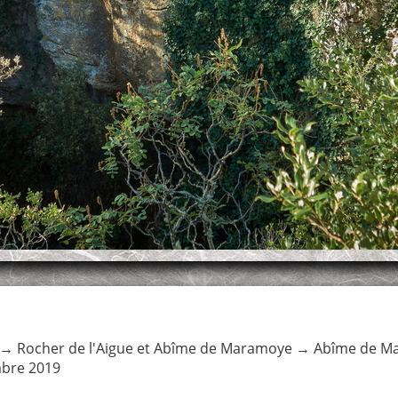
→
Rocher de l'Aigue et Abîme de Maramoye
→
Abîme de M
bre 2019