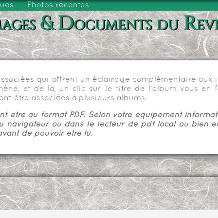
vues
Photos récentes
ages & Documents du Rev
sociées qui offrent un éclairage complémentaire aux im
e, et de là, un clic sur le titre de l'album vous en fa
nt être associées à plusieurs albums.
 être au format PDF. Selon votre équipement informatiq
u navigateur ou dans le lecteur de pdf local ou bien e
vant de pouvoir être lu.