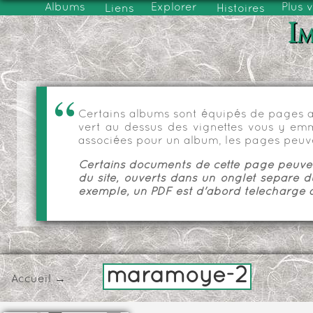
Albums
Explorer
Plus 
Liens
Histoires
Im
Certains albums sont équipés de pages as
vert au dessus des vignettes vous y emmèn
associées pour un album, les pages peuve
Certains documents de cette page peuvent
du site, ouverts dans un onglet séparé d
exemple, un PDF est d'abord téléchargé a
maramoye-2
Accueil
→