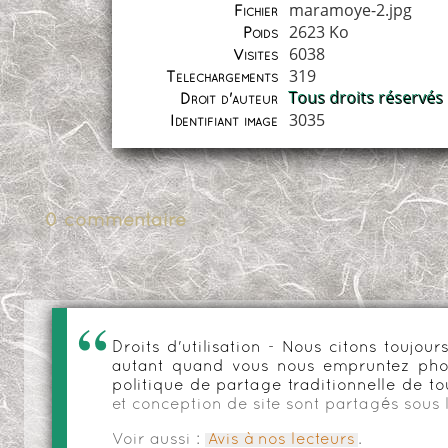
maramoye-2.jpg
Fichier
2623 Ko
Poids
6038
Visites
319
Téléchargements
Tous droits réservés
Droit d'auteur
3035
Identifiant image
0 commentaire
Droits d'utilisation - Nous citons toujo
autant quand vous nous empruntez phot
politique de partage traditionnelle de to
et conception de site sont partagés sous 
Voir aussi :
Avis à nos lecteurs
.