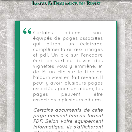
Images & Documents du Revest
Certains albums sont
équipés de pages associées
qui offrent un éclairage
complémentaire aux images
et pdf. Un clic sur l'encadré
écrit en vert au dessus des
vignettes vous y emmène, et
de là, un clic sur le titre de
l'album vous en fait revenir. Il
peut y avoir plusieurs pages
associées pour un album, les
pages peuvent être
associées à plusieurs albums.
Certains documents de cette
page peuvent être au format
PDF. Selon votre équipement
informatique, ils s'afficheront