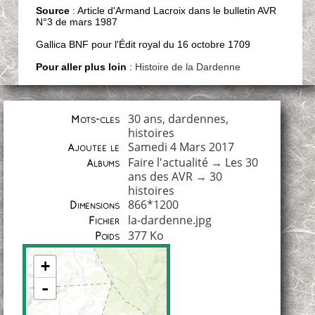
Source
: Article d'Armand Lacroix dans le bulletin AVR
N°3 de mars 1987
Gallica BNF pour l'Édit royal du 16 octobre 1709
Pour aller plus loin
:
Histoire de la Dardenne
30 ans
,
dardennes
,
Mots-clés
histoires
Samedi 4 Mars 2017
Ajoutée le
Faire l'actualité
→
Les 30
Albums
ans des AVR
→
30
histoires
866*1200
Dimensions
la-dardenne.jpg
Fichier
377 Ko
Poids
+
-