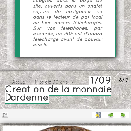
intégrés dans la page du
site, ouverts dans un onglet
séparé du navigateur ou
dans le lecteur de pdf local
ou bien encore téléchargés.
Sur vos téléphones, par
exemple, un PDF est d'abord
téléchargé avant de pouvoir
être lu.
1709
8/17
Accueil
→
Mot-clé
30 ans
→
Création de la monnaie
Dardenne