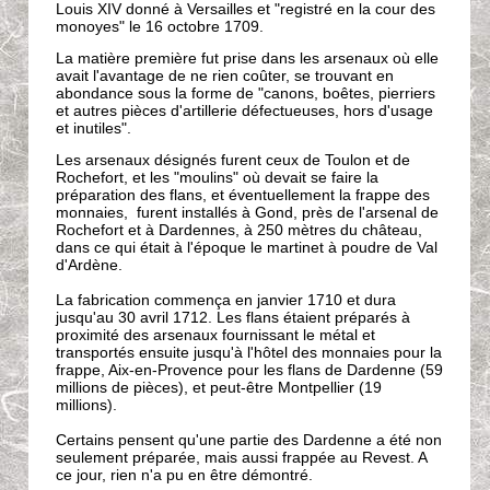
Louis XIV donné à Versailles et "registré en la cour des
monoyes" le 16 octobre 1709.
La matière première fut prise dans les arsenaux où elle
avait l'avantage de ne rien coûter, se trouvant en
abondance sous la forme de "canons, boêtes, pierriers
et autres pièces d'artillerie défectueuses, hors d'usage
et inutiles".
Les arsenaux désignés furent ceux de Toulon et de
Rochefort, et les "moulins" où devait se faire la
préparation des flans, et éventuellement la frappe des
monnaies, furent installés à Gond, près de l'arsenal de
Rochefort et à Dardennes, à 250 mètres du château,
dans ce qui était à l'époque le martinet à poudre de Val
d'Ardène.
La fabrication commença en janvier 1710 et dura
jusqu'au 30 avril 1712. Les flans étaient préparés à
proximité des arsenaux fournissant le métal et
transportés ensuite jusqu'à l'hôtel des monnaies pour la
frappe, Aix-en-Provence pour les flans de Dardenne (59
millions de pièces), et peut-être Montpellier (19
millions).
Certains pensent qu'une partie des Dardenne a été non
seulement préparée, mais aussi frappée au Revest. A
ce jour, rien n'a pu en être démontré.