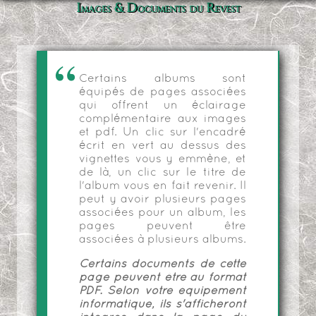
Images & Documents du Revest
Certains albums sont
équipés de pages associées
qui offrent un éclairage
complémentaire aux images
et pdf. Un clic sur l'encadré
écrit en vert au dessus des
vignettes vous y emmène, et
de là, un clic sur le titre de
l'album vous en fait revenir. Il
peut y avoir plusieurs pages
associées pour un album, les
pages peuvent être
associées à plusieurs albums.
Certains documents de cette
page peuvent être au format
PDF. Selon votre équipement
informatique, ils s'afficheront