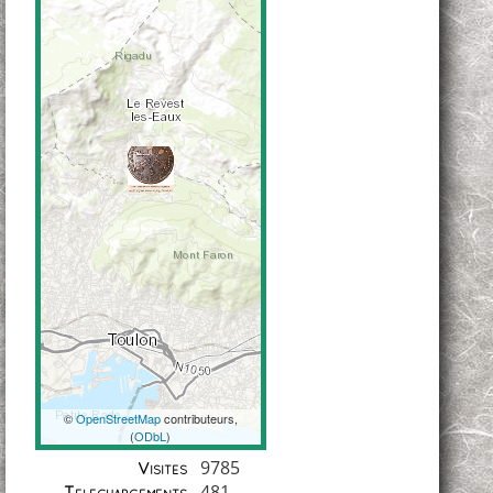
©
OpenStreetMap
contributeurs,
(
ODbL
)
Coordonnées
9785
Visites
481