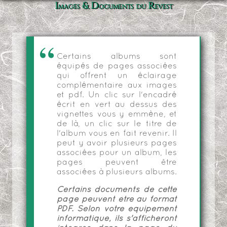
Images & Documents du Revest
Certains albums sont
équipés de pages associées
qui offrent un éclairage
complémentaire aux images
et pdf. Un clic sur l'encadré
écrit en vert au dessus des
vignettes vous y emmène, et
de là, un clic sur le titre de
l'album vous en fait revenir. Il
peut y avoir plusieurs pages
associées pour un album, les
pages peuvent être
associées à plusieurs albums.
Certains documents de cette
page peuvent être au format
PDF. Selon votre équipement
informatique, ils s'afficheront