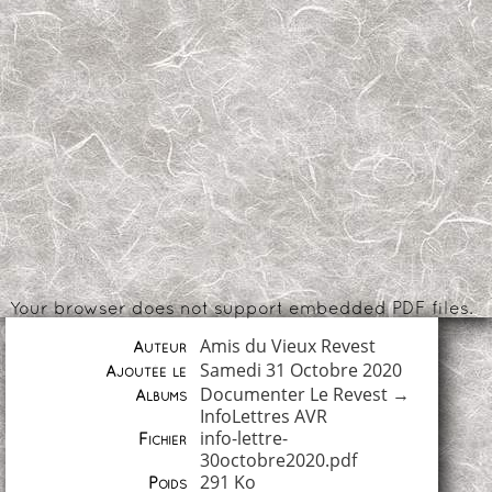
Your browser does not support embedded PDF files.
Amis du Vieux Revest
Auteur
Samedi 31 Octobre 2020
Ajoutée le
Documenter Le Revest
→
Albums
InfoLettres AVR
info-lettre-
Fichier
30octobre2020.pdf
291 Ko
Poids