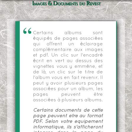
Images & Documents du Revest
Certains albums sont
équipés de pages associées
qui offrent un éclairage
complémentaire aux images
et pdf. Un clic sur l'encadré
écrit en vert au dessus des
vignettes vous y emmène, et
de là, un clic sur le titre de
l'album vous en fait revenir. Il
peut y avoir plusieurs pages
associées pour un album, les
pages peuvent être
associées à plusieurs albums.
Certains documents de cette
page peuvent être au format
PDF. Selon votre équipement
informatique, ils s'afficheront