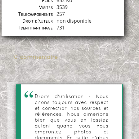
652 Ko
Poids
3539
Visites
257
Téléchargements
non disponible
Droit d'auteur
731
Identifiant image
0 commentaire
Droits d'utilisation - Nous
citons toujours avec respect
et correction nos sources et
références. Nous aimerions
bien que vous en fassiez
autant quand vous nous
empruntez photos et
documents. En suite d'abus