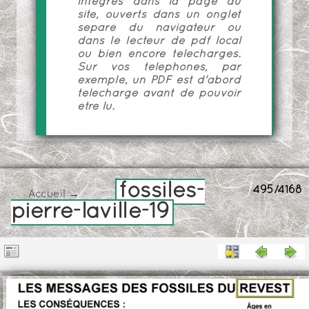
intégrés dans la page du
site, ouverts dans un onglet
séparé du navigateur ou
dans le lecteur de pdf local
ou bien encore téléchargés.
Sur vos téléphones, par
exemple, un PDF est d'abord
téléchargé avant de pouvoir
être lu.
fossiles-
495/4168
Accueil
→
pierre-laville-19