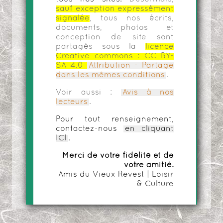
sauf exception expressément
signalée
, tous nos écrits,
documents, photos et
conception de site sont
partagés sous la
licence
Creative commons :
CC BY-
SA 4.0
Attribution - Partage
dans les mêmes conditions
.
Voir aussi :
Avis à nos
lecteurs
.
Pour tout renseignement,
contactez-nous
en cliquant
ICI
.
Merci de votre fidélité et de
votre amitié.
Amis du Vieux Revest | Loisir
& Culture