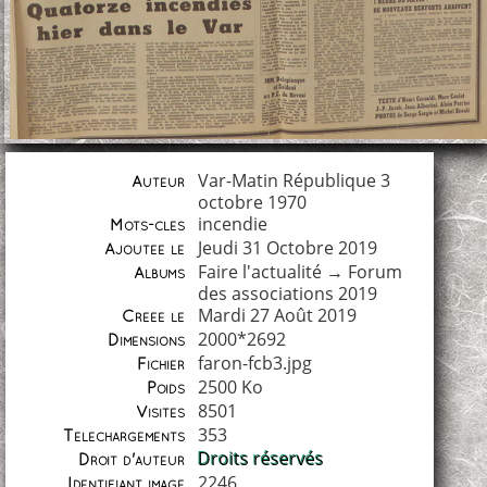
Var-Matin République 3
Auteur
octobre 1970
incendie
Mots-clés
Jeudi 31 Octobre 2019
Ajoutée le
Faire l'actualité
→
Forum
Albums
des associations 2019
Mardi 27 Août 2019
Créée le
2000*2692
Dimensions
faron-fcb3.jpg
Fichier
2500 Ko
Poids
8501
Visites
353
Téléchargements
Droits réservés
Droit d'auteur
2246
Identifiant image