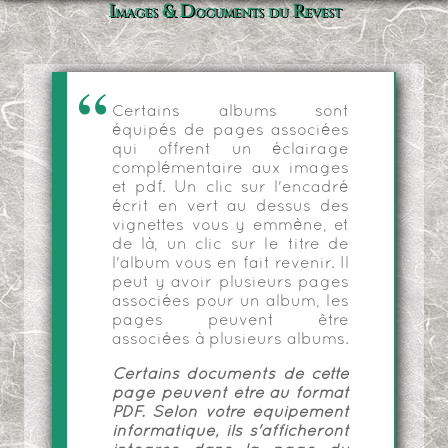
Images & Documents du Revest
Certains albums sont
équipés de pages associées
qui offrent un éclairage
complémentaire aux images
et pdf. Un clic sur l'encadré
écrit en vert au dessus des
vignettes vous y emmène, et
de là, un clic sur le titre de
l'album vous en fait revenir. Il
peut y avoir plusieurs pages
associées pour un album, les
pages peuvent être
associées à plusieurs albums.
Certains documents de cette
page peuvent être au format
PDF. Selon votre équipement
informatique, ils s'afficheront