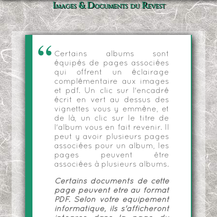
Images & Documents du Revest
Certains albums sont
équipés de pages associées
qui offrent un éclairage
complémentaire aux images
et pdf. Un clic sur l'encadré
écrit en vert au dessus des
vignettes vous y emmène, et
de là, un clic sur le titre de
l'album vous en fait revenir. Il
peut y avoir plusieurs pages
associées pour un album, les
pages peuvent être
associées à plusieurs albums.
Certains documents de cette
page peuvent être au format
PDF. Selon votre équipement
informatique, ils s'afficheront