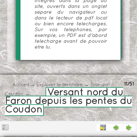
intégrés dans la page du
site, ouverts dans un onglet
séparé du navigateur ou
dans le lecteur de pdf local
ou bien encore téléchargés.
Sur vos téléphones, par
exemple, un PDF est d'abord
téléchargé avant de pouvoir
être lu.
11/51
Accueil
→
Explorer le territoire
→
Tour du
Versant nord du
Coudon
→
Faron depuis les pentes du
Coudon