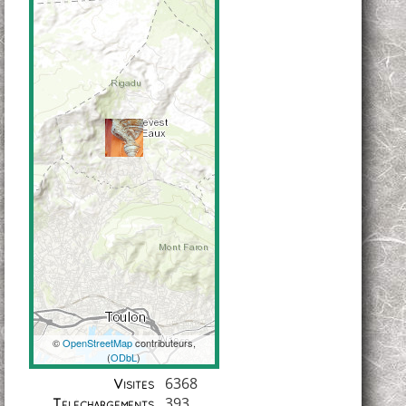
©
OpenStreetMap
contributeurs,
(
ODbL
)
Coordonnées
6368
Visites
393
Téléchargements