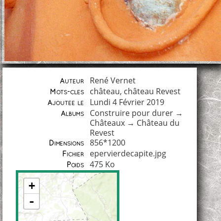
René Vernet
Auteur
château
,
château Revest
Mots-clés
Lundi 4 Février 2019
Ajoutée le
Construire pour durer
→
Albums
Châteaux
→
Château du
Revest
856*1200
Dimensions
epervierdecapite.jpg
Fichier
475 Ko
Poids
+
-