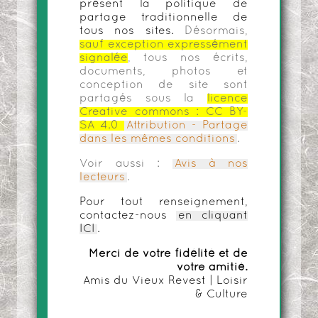
présent la politique de
partage traditionnelle de
tous nos sites.
Désormais,
sauf exception expressément
signalée
, tous nos écrits,
documents, photos et
conception de site sont
partagés sous la
licence
Creative commons :
CC BY-
SA 4.0
Attribution - Partage
dans les mêmes conditions
.
Voir aussi :
Avis à nos
lecteurs
.
Pour tout renseignement,
contactez-nous
en cliquant
ICI
.
Merci de votre fidélité et de
votre amitié.
Amis du Vieux Revest | Loisir
& Culture