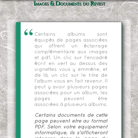
Images & Documents du Revest
Certains albums sont
équipés de pages associées
qui offrent un éclairage
complémentaire aux images
et pdf. Un clic sur l'encadré
écrit en vert au dessus des
vignettes vous y emmène, et
de là, un clic sur le titre de
l'album vous en fait revenir. Il
peut y avoir plusieurs pages
associées pour un album, les
pages peuvent être
associées à plusieurs albums.
Certains documents de cette
page peuvent être au format
PDF. Selon votre équipement
informatique, ils s'afficheront