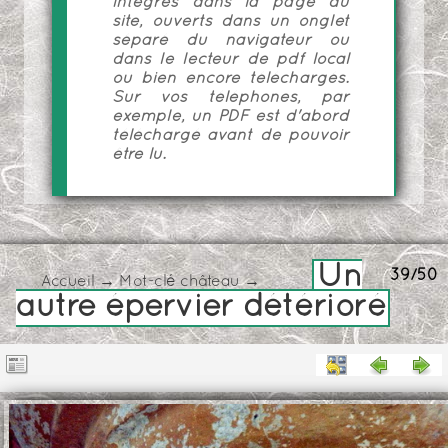
intégrés dans la page du
site, ouverts dans un onglet
séparé du navigateur ou
dans le lecteur de pdf local
ou bien encore téléchargés.
Sur vos téléphones, par
exemple, un PDF est d'abord
téléchargé avant de pouvoir
être lu.
Un
39/50
Accueil
→
Mot-clé
château
→
autre épervier détérioré