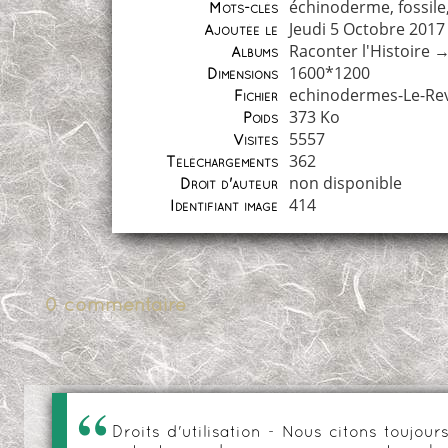
échinoderme
,
fossile
Mots-clés
Jeudi 5 Octobre 2017
Ajoutée le
Raconter l'Histoire
Albums
1600*1200
Dimensions
echinodermes-Le-Rev
Fichier
373 Ko
Poids
5557
Visites
362
Téléchargements
non disponible
Droit d'auteur
414
Identifiant image
0 commentaire
Droits d'utilisation - Nous citons toujo