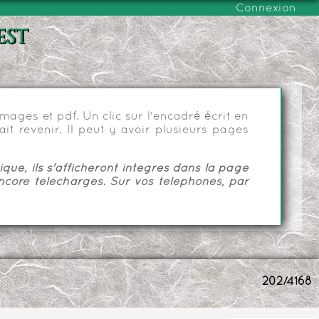
Connexion
est
ages et pdf. Un clic sur l'encadré écrit en
it revenir. Il peut y avoir plusieurs pages
ue, ils s'afficheront intégrés dans la page
ncore téléchargés. Sur vos téléphones, par
202/4168