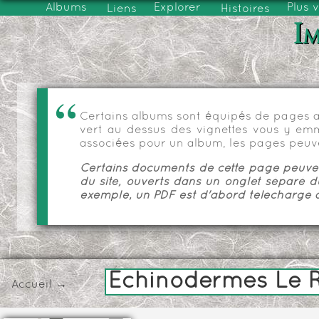
Albums
Explorer
Plus 
Liens
Histoires
Im
Certains albums sont équipés de pages as
vert au dessus des vignettes vous y emmèn
associées pour un album, les pages peuve
Certains documents de cette page peuvent
du site, ouverts dans un onglet séparé d
exemple, un PDF est d'abord téléchargé a
Échinodermes Le R
Accueil
→