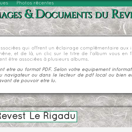
vues
Photos récentes
ages & Documents du Rev
sociées qui offrent un éclairage complémentaire aux im
e, et de là, un clic sur le titre de l'album vous en fa
nt être associées à plusieurs albums.
 être au format PDF. Selon votre équipement informatiq
u navigateur ou dans le lecteur de pdf local ou bien e
vant de pouvoir être lu.
evest Le Rigadu