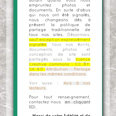
autant quand vous nous
empruntez photos et
documents. En suite d'abus
qui nous ont été signalés,
nous changeons dès à
présent la politique de
partage traditionnelle de
tous nos sites.
Désormais,
sauf exception expressément
signalée
, tous nos écrits,
documents, photos et
conception de site sont
partagés sous la
licence
Creative commons :
CC BY-
SA 4.0
Attribution - Partage
dans les mêmes conditions
.
Voir aussi :
Avis à nos
lecteurs
.
Pour tout renseignement,
contactez-nous
en cliquant
ICI
.