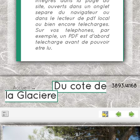
intégrés dans la page du
site, ouverts dans un onglet
séparé du navigateur ou
dans le lecteur de pdf local
ou bien encore téléchargés.
Sur vos téléphones, par
exemple, un PDF est d'abord
téléchargé avant de pouvoir
être lu.
Du côté de
3893/4168
Accueil
→
la Glacière