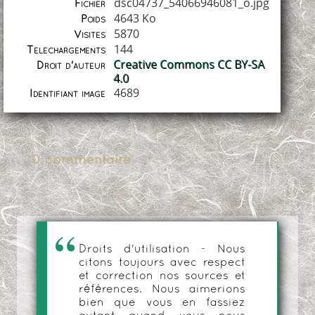
dsc04737_54066946081_o.jpg
Fichier
4643 Ko
Poids
5870
Visites
144
Téléchargements
Creative Commons CC BY-SA
Droit d'auteur
4.0
4689
Identifiant image
0 commentaire
Droits d'utilisation - Nous
citons toujours avec respect
et correction nos sources et
références. Nous aimerions
bien que vous en fassiez