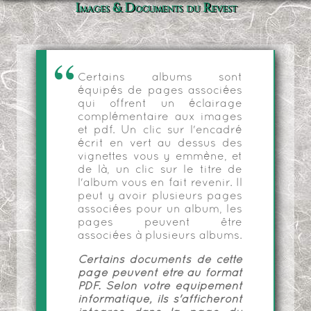
Images & Documents du Revest
Certains albums sont
équipés de pages associées
qui offrent un éclairage
complémentaire aux images
et pdf. Un clic sur l'encadré
écrit en vert au dessus des
vignettes vous y emmène, et
de là, un clic sur le titre de
l'album vous en fait revenir. Il
peut y avoir plusieurs pages
associées pour un album, les
pages peuvent être
associées à plusieurs albums.
Certains documents de cette
page peuvent être au format
PDF. Selon votre équipement
informatique, ils s'afficheront