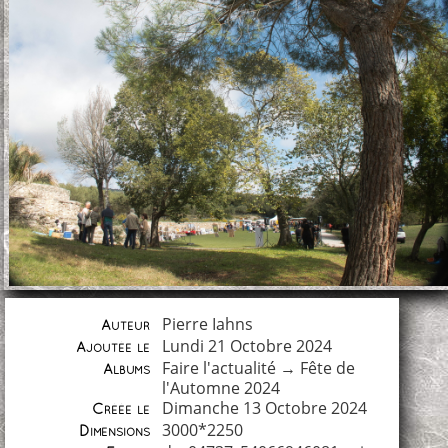
Pierre Iahns
Auteur
Lundi 21 Octobre 2024
Ajoutée le
Faire l'actualité
→
Fête de
Albums
l'Automne 2024
Dimanche 13 Octobre 2024
Créée le
3000*2250
Dimensions