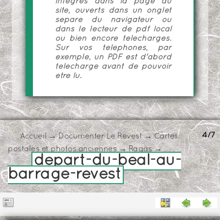
intégrés dans la page du
site, ouverts dans un onglet
séparé du navigateur ou
dans le lecteur de pdf local
ou bien encore téléchargés.
Sur vos téléphones, par
exemple, un PDF est d'abord
téléchargé avant de pouvoir
être lu.
4/7
Accueil
→
Documenter Le Revest
→
Cartes
postales et photos anciennes
→
Ragas
→
depart-du-beal-au-
barrage-revest