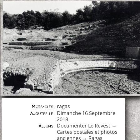
ragas
Mots-clés
Dimanche 16 Septembre
Ajoutée le
2018
Documenter Le Revest
→
Albums
Cartes postales et photos
anciennes
→
Ragas