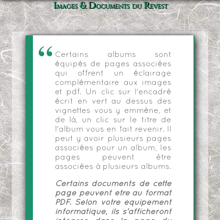
Images & Documents du Revest
Certains albums sont
équipés de pages associées
qui offrent un éclairage
complémentaire aux images
et pdf. Un clic sur l'encadré
écrit en vert au dessus des
vignettes vous y emmène, et
de là, un clic sur le titre de
l'album vous en fait revenir. Il
peut y avoir plusieurs pages
associées pour un album, les
pages peuvent être
associées à plusieurs albums.
Certains documents de cette
page peuvent être au format
PDF. Selon votre équipement
informatique, ils s'afficheront