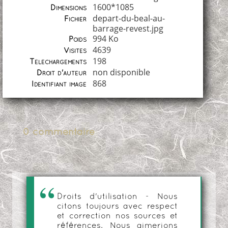
1600*1085
Dimensions
depart-du-beal-au-
Fichier
barrage-revest.jpg
994 Ko
Poids
4639
Visites
198
Téléchargements
non disponible
Droit d'auteur
868
Identifiant image
0 commentaire
Droits d'utilisation - Nous
citons toujours avec respect
et correction nos sources et
références. Nous aimerions