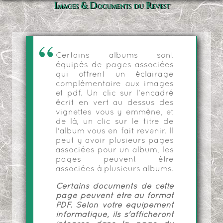
Images & Documents du Revest
Certains albums sont
équipés de pages associées
qui offrent un éclairage
complémentaire aux images
et pdf. Un clic sur l'encadré
écrit en vert au dessus des
vignettes vous y emmène, et
de là, un clic sur le titre de
l'album vous en fait revenir. Il
peut y avoir plusieurs pages
associées pour un album, les
pages peuvent être
associées à plusieurs albums.
Certains documents de cette
page peuvent être au format
PDF. Selon votre équipement
informatique, ils s'afficheront