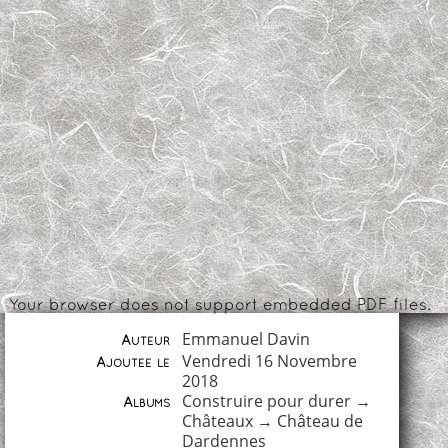
Your browser does not support embedded PDF files.
Emmanuel Davin
Auteur
Vendredi 16 Novembre
Ajoutée le
2018
Construire pour durer
→
Albums
Châteaux
→
Château de
Dardennes