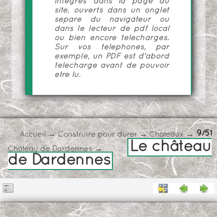
intégrés dans la page du
site, ouverts dans un onglet
séparé du navigateur ou
dans le lecteur de pdf local
ou bien encore téléchargés.
Sur vos téléphones, par
exemple, un PDF est d'abord
téléchargé avant de pouvoir
être lu.
9/51
Accueil
→
Construire pour durer
→
Châteaux
→
Le château
Château de Dardennes
→
de Dardennes