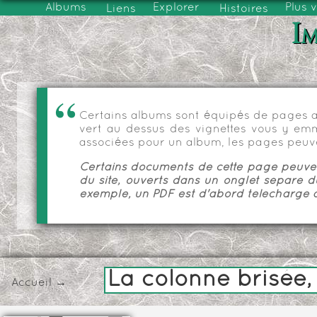
Albums
Explorer
Plus 
Liens
Histoires
Im
Certains albums sont équipés de pages as
vert au dessus des vignettes vous y emmèn
associées pour un album, les pages peuve
Certains documents de cette page peuvent
du site, ouverts dans un onglet séparé d
exemple, un PDF est d'abord téléchargé a
La colonne brisé
Accueil
→