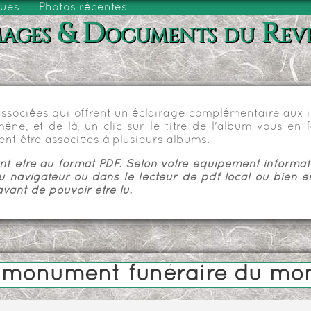
vues
Photos récentes
ages & Documents du Rev
sociées qui offrent un éclairage complémentaire aux im
e, et de là, un clic sur le titre de l'album vous en fa
nt être associées à plusieurs albums.
 être au format PDF. Selon votre équipement informatiq
u navigateur ou dans le lecteur de pdf local ou bien e
vant de pouvoir être lu.
e, monument funéraire du m