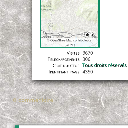
©
OpenStreetMap
contributeurs,
(
ODbL
)
Coordonnées
3670
Visites
306
Téléchargements
Tous droits réservés
Droit d'auteur
4350
Identifiant image
0 commentaire