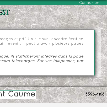
Connexion
est
ages et pdf. Un clic sur l'encadré écrit en
it revenir. Il peut y avoir plusieurs pages
ue, ils s'afficheront intégrés dans la page
ncore téléchargés. Sur vos téléphones, par
ont Caume
3596/4168