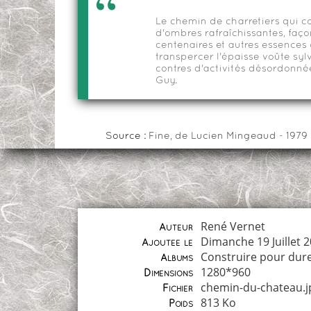
Le chemin de charretiers qui co
d'ombres rafraîchissantes, faç
centenaires et autres essences 
transpercer l'épaisse voûte sylv
contres d'activités désordonnée
Guy.
Source :
Fine, de Lucien Mingeaud - 1979
René Vernet
Auteur
Dimanche 19 Juillet 
Ajoutée le
Construire pour dur
Albums
1280*960
Dimensions
chemin-du-chateau.j
Fichier
813 Ko
Poids