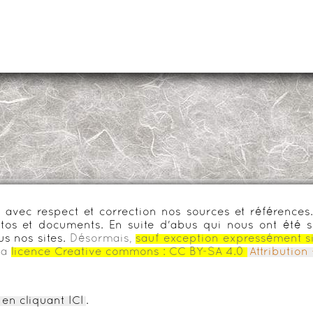
urs avec respect et correction nos sources et référenc
os et documents. En suite d'abus qui nous ont été s
us nos sites.
Désormais,
sauf exception expressément s
la
licence Creative commons :
CC BY-SA 4.0
Attributio
en cliquant ICI
.