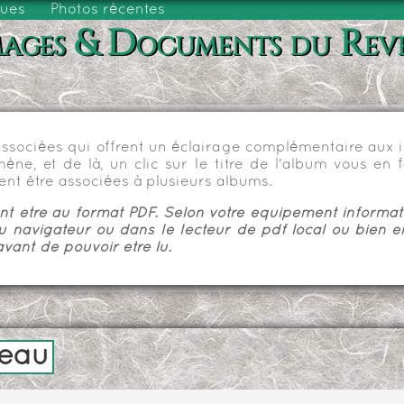
vues
Photos récentes
ages & Documents du Rev
sociées qui offrent un éclairage complémentaire aux im
e, et de là, un clic sur le titre de l'album vous en fa
nt être associées à plusieurs albums.
 être au format PDF. Selon votre équipement informatiq
u navigateur ou dans le lecteur de pdf local ou bien e
vant de pouvoir être lu.
teau