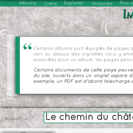
Albums
Explorer
Plus 
Liens
Histoires
Im
Certains albums sont équipés de pages as
vert au dessus des vignettes vous y emmèn
associées pour un album, les pages peuve
Certains documents de cette page peuvent
du site, ouverts dans un onglet séparé d
exemple, un PDF est d'abord téléchargé a
Le chemin du châ
Accueil
→