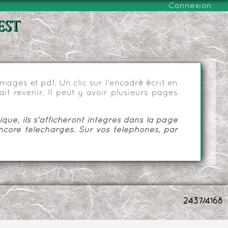
Connexion
est
ages et pdf. Un clic sur l'encadré écrit en
it revenir. Il peut y avoir plusieurs pages
ue, ils s'afficheront intégrés dans la page
ncore téléchargés. Sur vos téléphones, par
2437/4168