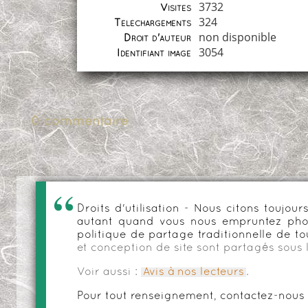
3732
Visites
324
Téléchargements
non disponible
Droit d'auteur
3054
Identifiant image
0 commentaire
Droits d'utilisation - Nous citons toujo
autant quand vous nous empruntez phot
politique de partage traditionnelle de to
et conception de site sont partagés sous 
Voir aussi :
Avis à nos lecteurs
.
Pour tout renseignement, contactez-nous