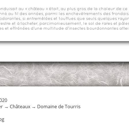
nduisait au « château » était, au plus gros de la chaleur de ce
onné au fil des années, parmi les enchevêtrements des fronda
odorantes, si entremêlées et touffues que seuls quelques rayon
estre et à tacheter, parcimonieusement, le sol de rares et pâles
s et effrénées d'une multitude d'insectes bourdonnantes attein
2020
er
→
Châteaux
→
Domaine de Tourris
pg