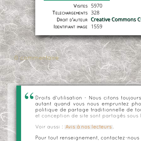
5970
Visites
328
Téléchargements
Creative Commons CC
Droit d'auteur
1559
Identifiant image
0 commentaire
Droits d'utilisation - Nous citons toujo
autant quand vous nous empruntez phot
politique de partage traditionnelle de to
et conception de site sont partagés sous 
Voir aussi :
Avis à nos lecteurs
.
Pour tout renseignement, contactez-nous