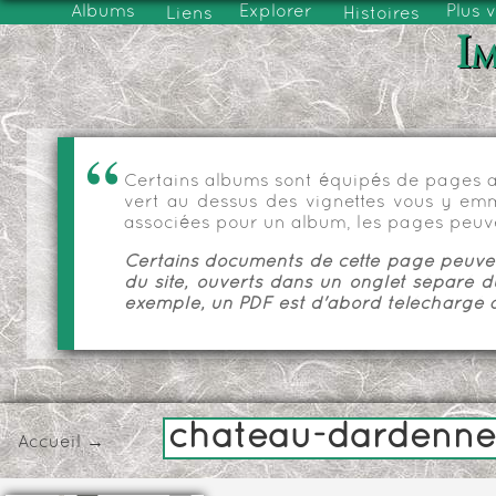
Albums
Explorer
Plus 
Liens
Histoires
Im
Certains albums sont équipés de pages as
vert au dessus des vignettes vous y emmèn
associées pour un album, les pages peuve
Certains documents de cette page peuvent
du site, ouverts dans un onglet séparé d
exemple, un PDF est d'abord téléchargé a
chateau-dardenne
Accueil
→