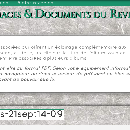
vues
Photos récentes
ages & Documents du Rev
sociées qui offrent un éclairage complémentaire aux im
e, et de là, un clic sur le titre de l'album vous en fa
nt être associées à plusieurs albums.
 être au format PDF. Selon votre équipement informatiq
u navigateur ou dans le lecteur de pdf local ou bien e
vant de pouvoir être lu.
s-21sept14-09