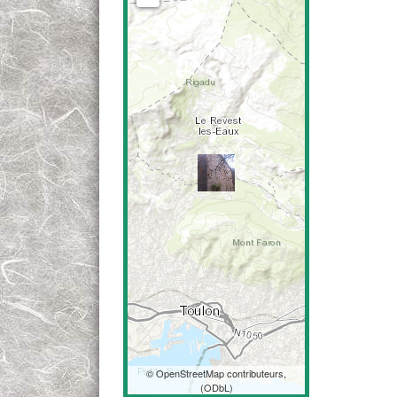
©
OpenStreetMap
contributeurs,
(
ODbL
)
Coordonnées