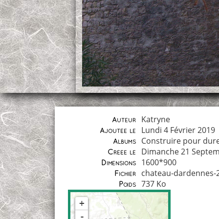
Katryne
Auteur
Lundi 4 Février 2019
Ajoutée le
Construire pour dur
Albums
Dimanche 21 Septem
Créée le
1600*900
Dimensions
chateau-dardennes-2
Fichier
737 Ko
Poids
+
-