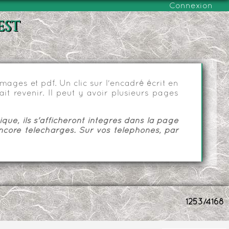
Connexion
est
ages et pdf. Un clic sur l'encadré écrit en
it revenir. Il peut y avoir plusieurs pages
ue, ils s'afficheront intégrés dans la page
ncore téléchargés. Sur vos téléphones, par
1253/4168