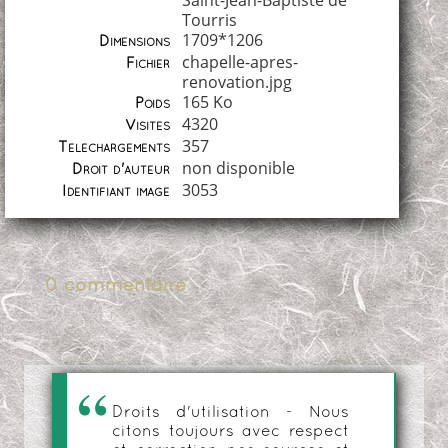
Saint-Jean-Baptiste de
Tourris
1709*1206
Dimensions
chapelle-apres-
Fichier
renovation.jpg
165 Ko
Poids
4320
Visites
357
Téléchargements
non disponible
Droit d'auteur
3053
Identifiant image
0 commentaire
Droits d'utilisation - Nous
citons toujours avec respect