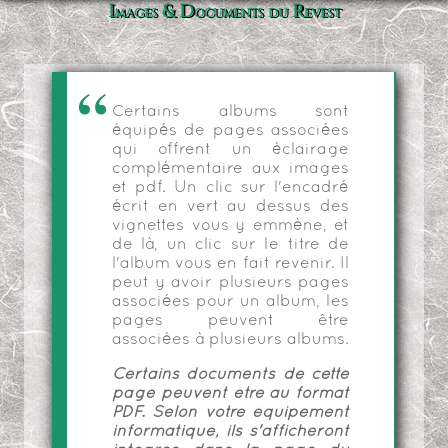
Images & Documents du Revest
Certains albums sont
équipés de pages associées
qui offrent un éclairage
complémentaire aux images
et pdf. Un clic sur l'encadré
écrit en vert au dessus des
vignettes vous y emmène, et
de là, un clic sur le titre de
l'album vous en fait revenir. Il
peut y avoir plusieurs pages
associées pour un album, les
pages peuvent être
associées à plusieurs albums.
Certains documents de cette
page peuvent être au format
PDF. Selon votre équipement
informatique, ils s'afficheront