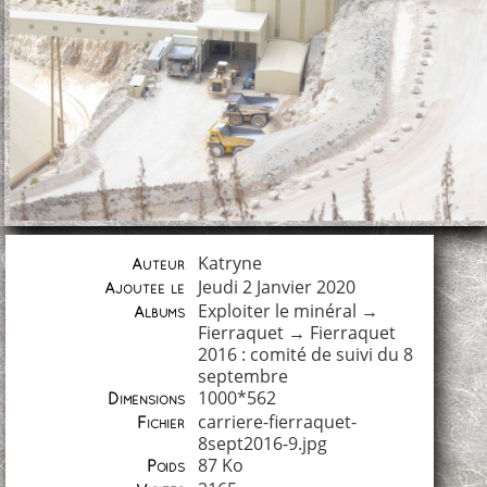
Katryne
Auteur
Jeudi 2 Janvier 2020
Ajoutée le
Exploiter le minéral
→
Albums
Fierraquet
→
Fierraquet
2016 : comité de suivi du 8
septembre
1000*562
Dimensions
carriere-fierraquet-
Fichier
8sept2016-9.jpg
87 Ko
Poids