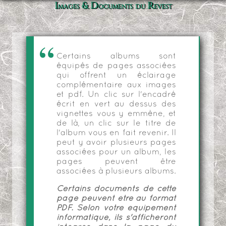
Images & Documents du Revest
Certains albums sont
équipés de pages associées
qui offrent un éclairage
complémentaire aux images
et pdf. Un clic sur l'encadré
écrit en vert au dessus des
vignettes vous y emmène, et
de là, un clic sur le titre de
l'album vous en fait revenir. Il
peut y avoir plusieurs pages
associées pour un album, les
pages peuvent être
associées à plusieurs albums.
Certains documents de cette
page peuvent être au format
PDF. Selon votre équipement
informatique, ils s'afficheront