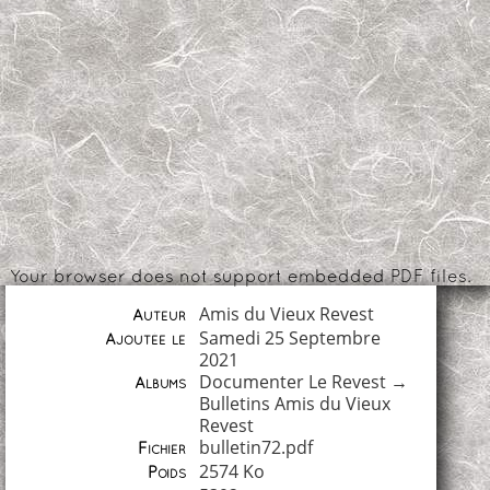
Your browser does not support embedded PDF files.
Amis du Vieux Revest
Auteur
Samedi 25 Septembre
Ajoutée le
2021
Documenter Le Revest
→
Albums
Bulletins Amis du Vieux
Revest
bulletin72.pdf
Fichier
2574 Ko
Poids