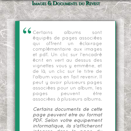
Images & Documents du Revest
Certains albums sont
équipés de pages associées
qui offrent un éclairage
complémentaire aux images
et pdf. Un clic sur l'encadré
écrit en vert au dessus des
vignettes vous y emmène, et
de là, un clic sur le titre de
l'album vous en fait revenir. Il
peut y avoir plusieurs pages
associées pour un album, les
pages peuvent être
associées à plusieurs albums.
Certains documents de cette
page peuvent être au format
PDF. Selon votre équipement
informatique, ils s'afficheront