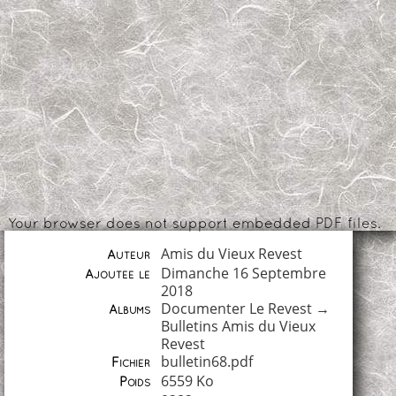
Your browser does not support embedded PDF files.
Amis du Vieux Revest
Auteur
Dimanche 16 Septembre
Ajoutée le
2018
Documenter Le Revest
→
Albums
Bulletins Amis du Vieux
Revest
bulletin68.pdf
Fichier
6559 Ko
Poids