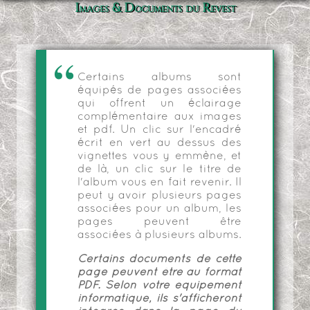
Images & Documents du Revest
Certains albums sont
équipés de pages associées
qui offrent un éclairage
complémentaire aux images
et pdf. Un clic sur l'encadré
écrit en vert au dessus des
vignettes vous y emmène, et
de là, un clic sur le titre de
l'album vous en fait revenir. Il
peut y avoir plusieurs pages
associées pour un album, les
pages peuvent être
associées à plusieurs albums.
Certains documents de cette
page peuvent être au format
PDF. Selon votre équipement
informatique, ils s'afficheront