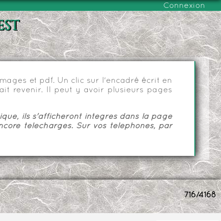
Connexion
est
ages et pdf. Un clic sur l'encadré écrit en
it revenir. Il peut y avoir plusieurs pages
ue, ils s'afficheront intégrés dans la page
ncore téléchargés. Sur vos téléphones, par
716/4168