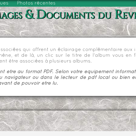
vues
Photos récentes
ages & Documents du Rev
sociées qui offrent un éclairage complémentaire aux im
e, et de là, un clic sur le titre de l'album vous en fa
nt être associées à plusieurs albums.
 être au format PDF. Selon votre équipement informatiq
u navigateur ou dans le lecteur de pdf local ou bien e
vant de pouvoir être lu.