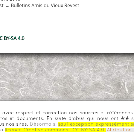
st
→
Bulletins Amis du Vieux Revest
 BY-SA 4.0
urs avec respect et correction nos sources et référenc
os et documents. En suite d'abus qui nous ont été s
us nos sites.
Désormais,
sauf exception expressément s
la
licence Creative commons :
CC BY-SA 4.0
Attributio