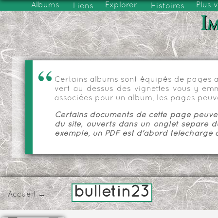
Albums
Explorer
Plus 
Liens
Histoires
Im
Certains albums sont équipés de pages as
vert au dessus des vignettes vous y emmèn
associées pour un album, les pages peuve
Certains documents de cette page peuvent
du site, ouverts dans un onglet séparé d
exemple, un PDF est d'abord téléchargé a
bulletin23
Accueil
→