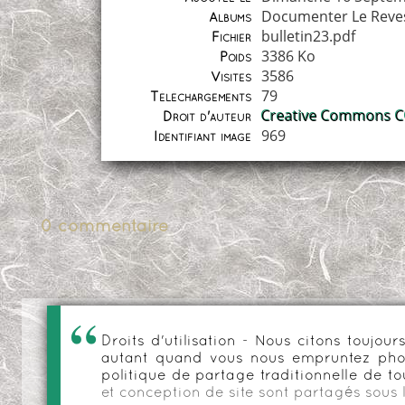
Documenter Le Reve
Albums
bulletin23.pdf
Fichier
3386 Ko
Poids
3586
Visites
79
Téléchargements
Creative Commons CC
Droit d'auteur
969
Identifiant image
0 commentaire
Droits d'utilisation - Nous citons toujo
autant quand vous nous empruntez phot
politique de partage traditionnelle de to
et conception de site sont partagés sous 