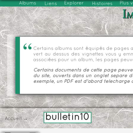
Albums
Explorer
Plus 
Liens
Histoires
Im
Certains albums sont équipés de pages as
vert au dessus des vignettes vous y emmèn
associées pour un album, les pages peuve
Certains documents de cette page peuvent
du site, ouverts dans un onglet séparé d
exemple, un PDF est d'abord téléchargé a
bulletin10
Accueil
→