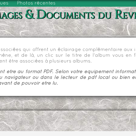
vues
Photos récentes
ages & Documents du Rev
sociées qui offrent un éclairage complémentaire aux im
e, et de là, un clic sur le titre de l'album vous en fa
nt être associées à plusieurs albums.
 être au format PDF. Selon votre équipement informatiq
u navigateur ou dans le lecteur de pdf local ou bien e
vant de pouvoir être lu.