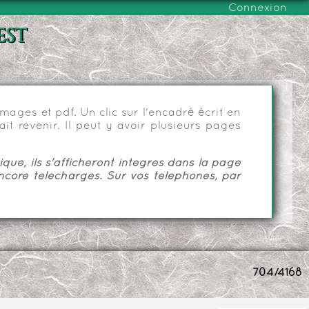
Connexion
est
ages et pdf. Un clic sur l'encadré écrit en
it revenir. Il peut y avoir plusieurs pages
ue, ils s'afficheront intégrés dans la page
ncore téléchargés. Sur vos téléphones, par
704/4168