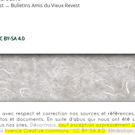
st
→
Bulletins Amis du Vieux Revest
 BY-SA 4.0
urs avec respect et correction nos sources et référenc
os et documents. En suite d'abus qui nous ont été s
us nos sites.
Désormais,
sauf exception expressément s
la
licence Creative commons :
CC BY-SA 4.0
Attributio