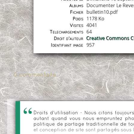
Documenter Le Reve
Albums
bulletin10.pdf
Fichier
1178 Ko
Poids
4041
Visites
64
Téléchargements
Creative Commons CC
Droit d'auteur
957
Identifiant image
0 commentaire
Droits d'utilisation - Nous citons toujo
autant quand vous nous empruntez phot
politique de partage traditionnelle de to
et conception de site sont partagés sous 